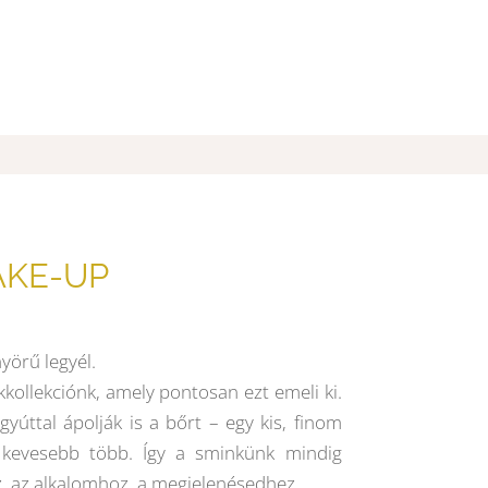
AKE-UP
yörű legyél.
kollekciónk, amely pontosan ezt emeli ki.
yúttal ápolják is a bőrt – egy kis, finom
: kevesebb több. Így a sminkünk mindig
z, az alkalomhoz, a megjelenésedhez.