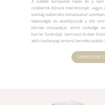
A sokféle környezeti hatás és a nem 
csökkentik bőrünk mikrobiomját, vagyis 
külvilág bakteriális behatásaival szemben
képességét és akadályozzák a bőr önm
bőrnek visszaadjuk, amire szüksége va
barrier funkcióját, Gertraud Gruber Kosme
aktív hatóanyag tartamú termékcsalád
SYMBIOSENS 