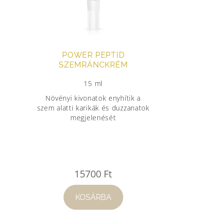
POWER PEPTID
SZEMRÁNCKRÉM
15 ml
Növényi kivonatok enyhítik a
szem alatti karikák és duzzanatok
megjelenését
.
15700
Ft
KOSÁRBA