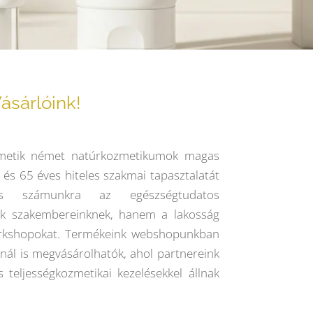
ásárlóink!
smetik német natúrkozmetikumok magas
 és 65 éves hiteles szakmai tapasztalatát
ges számunkra az egészségtudatos
ak szakembereinknek, hanem a lakosság
orkshopokat. Termékeink webshopunkban
ál is megvásárolhatók, ahol partnereink
 teljességkozmetikai kezelésekkel állnak