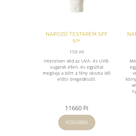
NAPOZÓ TESTKRÉM SPF
NA
50+
150 ml
Intenzíven véd az UVA- és UVB-
Me
sugarak ellen, és egyúttal
eg
megóvja a bőrt a fény okozta idő
v
előtti öregedéstől.
körny
vé
n
11660
Ft
KOSÁRBA