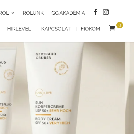
RÓL
RÓLUNK
GG AKADÉMIA
0
HÍRLEVÉL
KAPCSOLAT
FIÓKOM
T
E
R
M
É
K