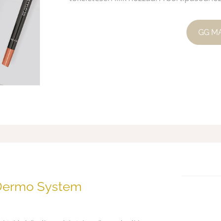
GG M
Dermo System