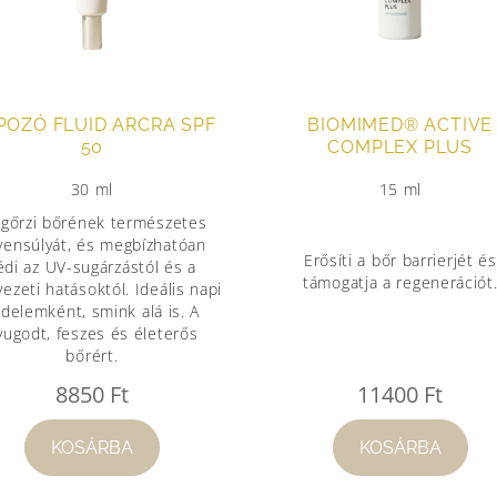
POZÓ FLUID ARCRA SPF
BIOMIMED® ACTIVE
50
COMPLEX PLUS
30 ml
15 ml
gőrzi bőrének természetes
yensúlyát, és megbízhatóan
Erősíti a bőr barrierjét és
édi az UV-sugárzástól és a
támogatja a regenerációt
ezeti hatásoktól. Ideális napi
delemként, smink alá is. A
yugodt, feszes és életerős
bőrért.
8850
Ft
11400
Ft
KOSÁRBA
KOSÁRBA