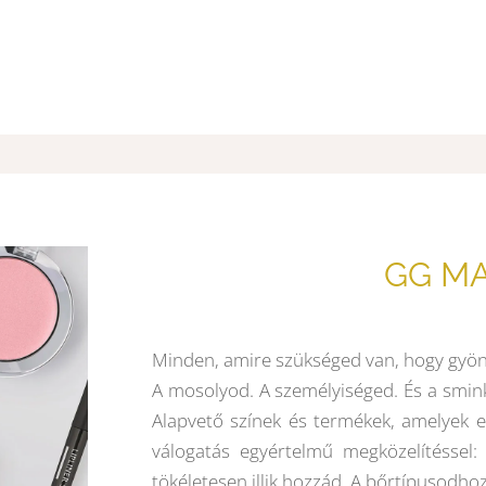
GG M
Minden, amire szükséged van, hogy gyön
A mosolyod. A személyiséged. És a smink
Alapvető színek és termékek, amelyek eg
válogatás egyértelmű megközelítéssel
tökéletesen illik hozzád. A bőrtípusodho