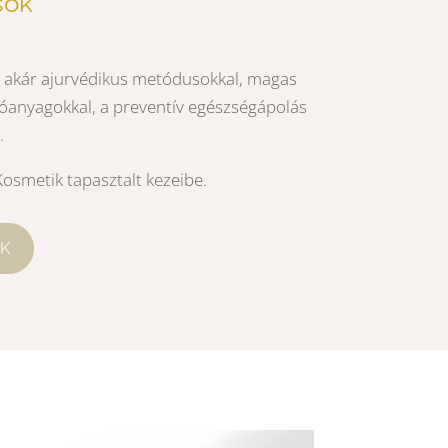
sok
gy akár ajurvédikus metódusokkal, magas
óanyagokkal, a preventív egészségápolás
.
osmetik tapasztalt kezeibe.
K