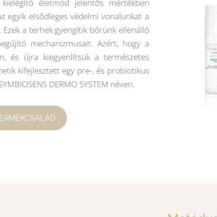
kielégítő életmód jelentős mértékben
az egyik elsődleges védelmi vonalunkat a
. Ezek a terhek gyengítik bőrünk ellenálló
egújító mechanizmusait. Azért, hogy a
n, és újra kiegyenlítsük a természetes
tik kifejlesztett egy pre-, és probiotikus
ot SYMBIOSENS DERMO SYSTEM néven.
TERMÉKCSALÁD