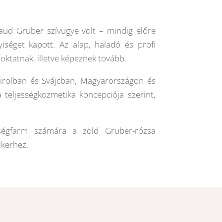
aud Gruber szívügye volt – mindig előre
yiséget kapott. Az alap, haladó és profi
ktatnak, illetve képeznek tovább.
irolban és Svájcban, Magyarországon és
 teljességkozmetika koncepciója szerint,
ségfarm számára a zöld Gruber-rózsa
ikerhez.