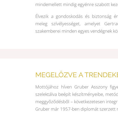
mindemellett mindig egyénre szabott kez
Élvezik a gondoskodás és biztonság érz
meleg szívélyességet, amelyet Ger
szakemberei minden egyes vendégnek köz
MEGELŐZVE A TRENDEK
Mottójához híven Gruber Asszony figye
szelektálva beépít készítményeibe, metód
meggyőződésből – következetesen integrá
Gruber már 1957-ben diplomát szerzett 