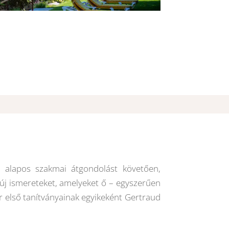
l alapos szakmai átgondolást követően,
 új ismereteket, amelyeket ő – egyszerűen
 első tanítványainak egyikeként Gertraud