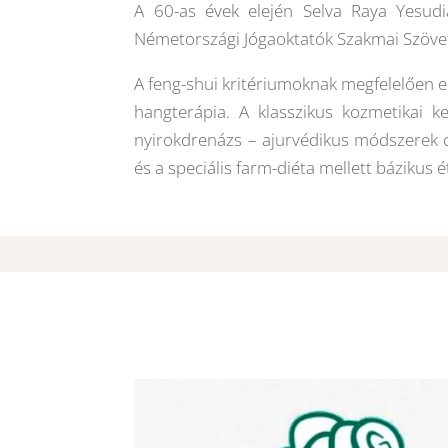
A 60-as évek elején Selva Raya Yesudi
Németországi Jógaoktatók Szakmai Szöve
A feng-shui kritériumoknak megfelelően em
hangterápia. A klasszikus kozmetikai ke
nyirokdrenázs – ajurvédikus módszerek c
és a speciális farm-diéta mellett bázikus é