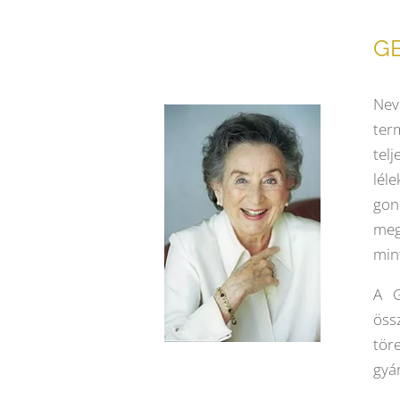
G
Nev
ter
tel
lél
gon
meg
min
A G
öss
tör
gyá