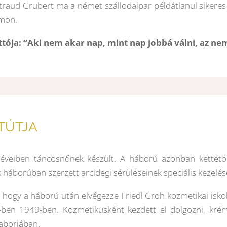
traud Grubert ma a német szállodaipar példátlanul sikeres
mon.
tója: “Aki nem akar nap, mint nap jobbá válni, az nem
TÚTJA
éveiben táncosnőnek készült. A háború azonban kettétör
k háborúban szerzett arcidegi sérüléseinek speciális kezelé
 hogy a háború után elvégezze Friedl Groh kozmetikai isko
-ben 1949-ben. Kozmetikusként kezdett el dolgozni, kréme
laborjában.