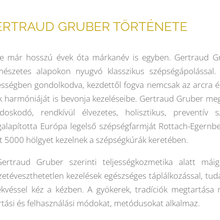
ERTRAUD GRUBER TÖRTÉNETE
e már hosszú évek óta márkanév is egyben. Gertraud Gru
mészetes alapokon nyugvó klasszikus szépségápolással. Ső
jességben gondolkodva, kezdettől fogva nemcsak az arcra é
ek harmóniáját is bevonja kezeléseibe. Gertraud Gruber me
doskodó, rendkívül élvezetes, holisztikus, preventív 
alapította Európa legelső szépségfarmját Rottach-Egernbe
t 5000 hölgyet kezelnek a szépségkúrák keretében.
ertraud Gruber szerinti teljességkozmetika alatt má
zetéveszthetetlen kezelések egészséges táplálkozással, tu
ekvéssel kéz a kézben. A gyökerek, tradíciók megtartása 
rtási és felhasználási módokat, metódusokat alkalmaz.