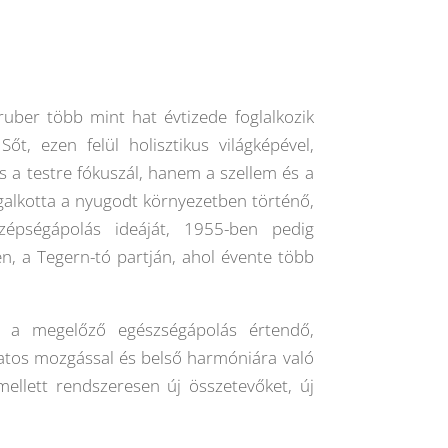
ber több mint hat évtizede foglalkozik
t, ezen felül holisztikus világképével,
s a testre fókuszál, hanem a szellem és a
galkotta a nyugodt környezetben történő,
szépségápolás ideáját, 1955-ben pedig
n, a Tegern-tó partján, ahol évente több
ig a megelőző egészségápolás értendő,
datos mozgással és belső harmóniára való
mellett rendszeresen új összetevőket, új