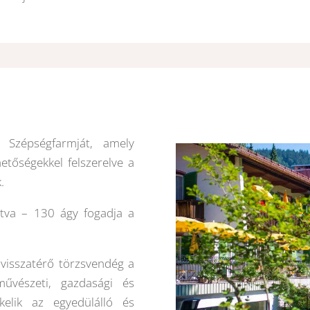
 Szépségfarmját, amely
hetőségekkel felszerelve a
.
tva – 130 ágy fogadja a
visszatérő törzsvendég a
űvészeti, gazdasági és
kelik az egyedülálló és