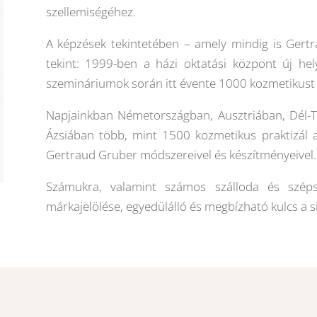
szellemiségéhez.
A képzések tekintetében – amely mindig is Gertr
tekint: 1999-ben a házi oktatási központ új hel
szemináriumok során itt évente 1000 kozmetikust o
Napjainkban Németországban, Ausztriában, Dél-T
Ázsiában több, mint 1500 kozmetikus praktizál a
Gertraud Gruber módszereivel és készítményeivel.
Számukra, valamint számos szálloda és szép
márkajelölése, egyedülálló és megbízható kulcs a s