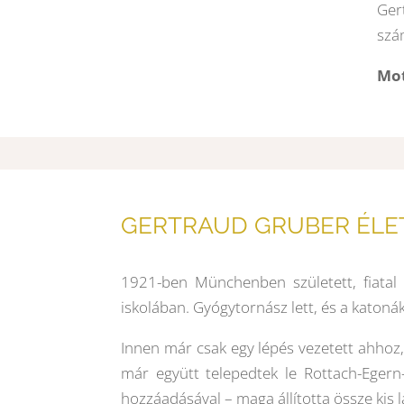
Ger
szá
Mot
GERTRAUD GRUBER ÉLE
1921-ben Münchenben született, fiatal 
iskolában. Gyógytornász lett, és a katoná
Innen már csak egy lépés vezetett ahhoz,
már együtt telepedtek le Rottach-Egern
hozzáadásával – maga állította össze kis 