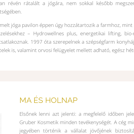
an révén rátalált a jógára, nem sokkal később megszer
tségében.
elt jóga pavilon éppen úgy hozzátartozik a farmhoz, mint a
zelésekhez – Hydrowellnes plus, energetikai lifting, bio
satlakoznak. 1997 óta szerepelnek a szépségfarm konyhájá
telek is, valamint orvosi felügyelet mellett adható, egész hé
MA ÉS HOLNAP
Elsőnek lenni azt jelenti: a megfelelő időben je
Gruber Kosmetik minden tevékenységét. A cég min
jegyében történik a vállalat jövőjének biztos