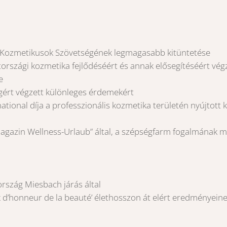
 Kozmetikusok Szövetségének legmagasabb kitüntetése
rszági kozmetika fejlődéséért és annak elősegítéséért vé
e
gért végzett különleges érdemekért
national díja a professzionális kozmetika területén nyújtott 
agazin Wellness-Urlaub” által, a szépségfarm fogalmának meg
rszág Miesbach járás által
’honneur de la beauté’ élethosszon át elért eredményeine