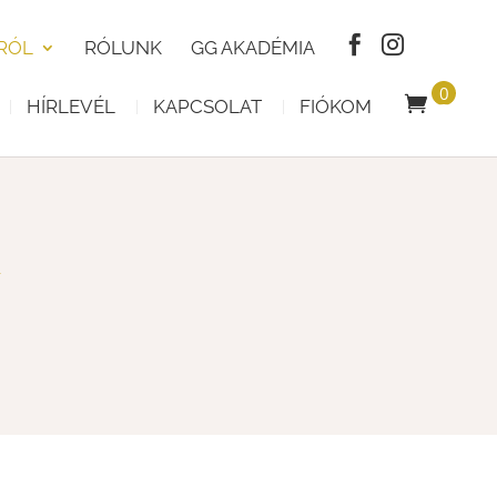
RÓL
RÓLUNK
GG AKADÉMIA
0
HÍRLEVÉL
KAPCSOLAT
FIÓKOM
T
E
R
M
É
K
Y