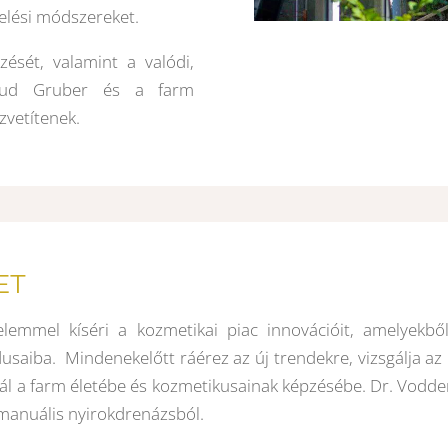
elési módszereket.
ését, valamint a valódi,
traud Gruber és a farm
vetítenek.
ET
lemmel kíséri a kozmetikai piac innovációit, amelyekbő
usaiba. Mindenekelőtt ráérez az új trendekre, vizsgálja az
l a farm életébe és kozmetikusainak képzésébe. Dr. Vodder
manuális nyirokdrenázsból.