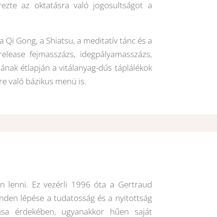
ezte az oktatásra való jogosultságot a
 Qi Gong, a Shiatsu, a meditatív tánc és a
-release fejmasszázs, idegpályamasszázs,
nak étlapján a vitálanyag-dús táplálékok
tre való bázikus menü is.
len lenni. Ez vezérli 1996 óta a Gertraud
den lépése a tudatosság és a nyitottság
ítása érdekében, ugyanakkor hűen saját