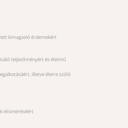
gzett kimagasló érdemekért
kiváló teljesítményért és életmű
alkotásáért, illetve életre szóló
k elismeréséért