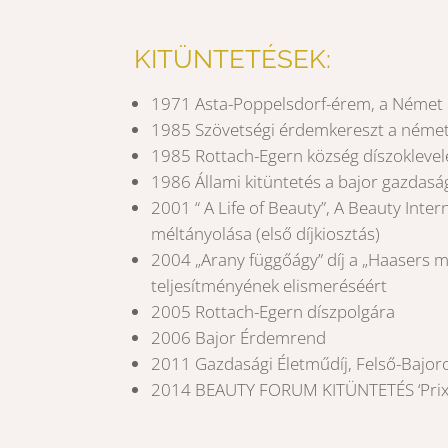
KITÜNTETÉSEK:
1971 Asta-Poppelsdorf-érem, a Német
1985 Szövetségi érdemkereszt a németo
1985 Rottach-Egern község díszoklevel
1986 Állami kitüntetés a bajor gazdasá
2001 “ A Life of Beauty”, A Beauty Inter
méltányolása (első díjkiosztás)
2004 „Arany függőágy” díj a „Haasers m
teljesítményének elismeréséért
2005 Rottach-Egern díszpolgára
2006 Bajor Érdemrend
2011 Gazdasági Életműdíj, Felső-Bajoro
2014 BEAUTY FORUM KITÜNTETÉS ‘Prix d