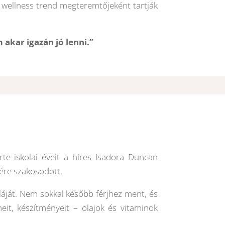
 wellness trend megteremtőjeként tartják
 akar igazán jó lenni.”
te iskolai éveit a híres Isadora Duncan
sére szakosodott.
láját. Nem sokkal később férjhez ment, és
it, készítményeit – olajok és vitaminok