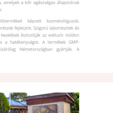
a, amelyek a bőr egészséges állapotának
k.
termékeit képzett kozmetológusok,
szek fejlesztik. Szigorú labortesztek és
kezelések biztosítják az exkluzív módon
és a hatékonyságot. A termékek GMP-
kizárólag Németországban gyártják. A