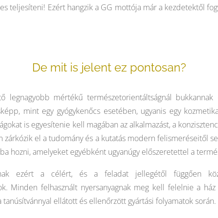
teljesíteni! Ezért hangzik a GG mottója már a kezdetektől fog
De mit is jelent ez pontosan?
ő legnagyobb mértékű természetorientáltságnál bukkannak e
Másképp, mint egy gyógykenőcs esetében, ugyanis egy kozmeti
at is egyesítenie kell magában az alkalmazást, a konzisztenciát, 
m zárkózik el a tudomány és a kutatás modern felismeréseitől se
ba hozni, amelyeket egyébként ugyanúgy előszeretettel a termés
ak ezért a célért, és a feladat jellegétől függően kö
k. Minden felhasznált nyersanyagnak meg kell felelnie a ház t
 tanúsítvánnyal ellátott és ellenőrzött gyártási folyamatok során.