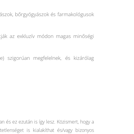
ászok, bőrgyógyászok és farmakológusok
ítják az exkluzív módon magas minőségi
 szigorúan megfelelnek, és kizárólag
s ez ezután is így lesz. Közismert, hogy a
etlenséget is kialakíthat és/vagy bizonyos