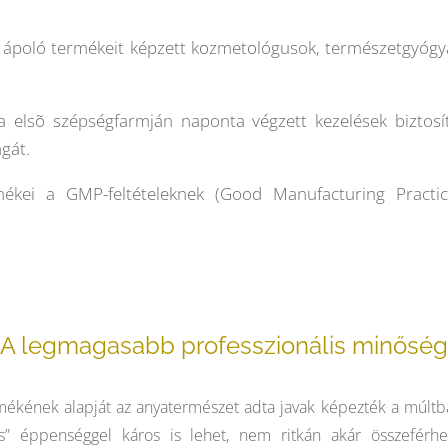
oló termékeit képzett kozmetológusok, természetgyógy
pa elsõ szépségfarmján naponta végzett kezelések biztos
gát.
 a GMP-feltételeknek (Good Manufacturing Practice)
A legmagasabb professzionális minőség
ének alapját az anyatermészet adta javak képezték a múltban é
s” éppenséggel káros is lehet, nem ritkán akár összeférhet