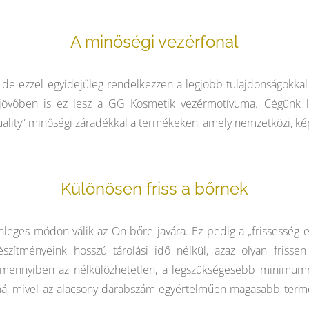
A minőségi vezérfonal
 de ezzel egyidejűleg rendelkezzen a legjobb tulajdonságokkal
 a jövőben is ez lesz a GG Kosmetik vezérmotívuma. Cégünk 
uality” minőségi záradékkal a termékeken, amely nemzetközi, k
Különösen friss a bőrnek
leges módon válik az Ön bőre javára. Ez pedig a „frissesség e
észítményeink hosszú tárolási idő nélkül, azaz olyan frisse
, amennyiben az nélkülözhetetlen, a legszükségesebb minimumra
dná, mivel az alacsony darabszám egyértelműen magasabb termék