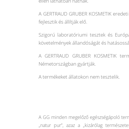
ellen láthatóan hatnak.
A GERTRAUD GRUBER KOSMETIK eredeti áp
fejlesztik és állítják elő.
Szigorú laboratóriumi tesztek és Euró
követelmények állandóságát és hatásossá
A GERTRAUD GRUBER KOSMETIK termékei
Németországban gyártják.
A termékeket állatokon nem tesztelik.
.
A GG minden megelőző egészségápoló termék
„natur pur”, azaz a „kizárólag természete