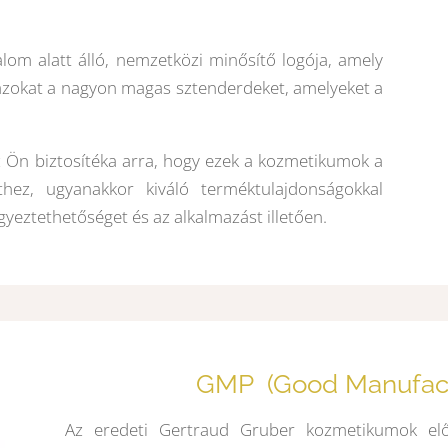
y
om alatt álló, nemzetközi minősítő logója, amely
és azokat a nagyon magas sztenderdeket, amelyeket a
z Ön biztosítéka arra, hogy ezek a kozmetikumok a
thez, ugyanakkor kiváló terméktulajdonságokkal
yeztethetőséget és az alkalmazást illetően.
GMP (Good Manufactu
Az eredeti Gertraud Gruber kozmetikumok előál