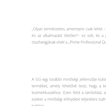
„Olyan természetes, amennyire csak lehet –
és az alkalmazást illetően“– ez volt, és
összhangjának elvét a „Prime Professional Q
A GG egy további minőségi jellemzője külön
terméket, amely lehetővé teszi, hogy a k
kozmetikusokhoz. Ezen felül a tartósítást
ezeket a minőségi előnyöket teljesíteni tu
terhére.