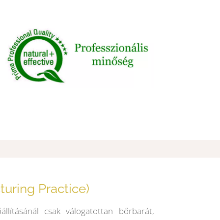
ring Practice)
lításánál csak válogatottan bőrbarát,