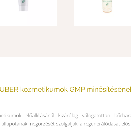
ER kozmetikumok GMP minősítésének h
kumok előállításánál kizárólag válogatottan bőrbará
állapotának megőrzését szolgálják, a regenerálódását elõseg