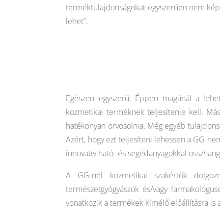
terméktulajdonságokat egyszerűen nem képes 
lehet”.
Egészen egyszerű: Éppen magánál a lehet
kozmetikai terméknek teljesítenie kell. 
hatékonyan orvosolnia. Még egyéb tulajdonságok
Azért, hogy ezt teljesíteni lehessen a GG ne
innovatív ható- és segédanyagokkal összhang
A GG-nél kozmetikai szakértők dolgozn
természetgyógyászok és/vagy farmakológuso
vonatkozik a termékek kímélő előállításra is a