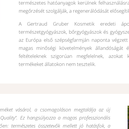
természetes hatóanyagok kerülnek felhasználásr
megőrzését szolgálják, a regenerálódását elősegíti
A Gertraud Gruber Kosmetik eredeti ápoló
természetgyógyászok, bőrgyógyászok és gyógyszeré
az Európa első szépségfarmján naponta végzett 
magas minőségi követelmények állandóságát 
feltételeknek szigorúan megfelelnek, azokat 
termékeket állatokon nem tesztelik.
méket vásárol, a csomagoláson megtalálja az új
Quality“. Ez hangsúlyozza a magas professzionális
tően: természetes összetevők mellett jó hatásfok, a