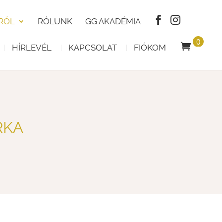
RÓL
RÓLUNK
GG AKADÉMIA
0
HÍRLEVÉL
KAPCSOLAT
FIÓKOM
T
E
R
M
É
K
RKA