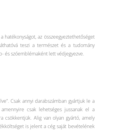
 a hatékonyságot, az összeegyeztethetőséget
láthatóvá teszi a természet és a tudomány
ép- és szóemblémaként lett védjegyezve.
lve”. Csak annyi darabszámban gyártjuk le a
n amennyire csak lehetséges jussanak el a
 csökkentjük. Alig van olyan gyártó, amely
költséget is jelent a cég saját bevételének