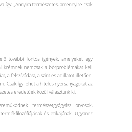
va így: „Annyira természetes, amennyire csak
lő további fontos igények, amelyeket egy
kai krémnek nemcsak a bőrproblémákat kell
a felszívódást, a színt és az illatot illetően.
m. Csak így lehet a hiteles nyersanyagokat az
zetes eredetűek közül választunk ki.
zreműködnek természetgyógyász orvosok,
ermékfilozófiájának és etikájának. Ugyanez