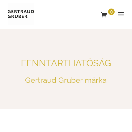
0
T
E
R
M
É
K
FENNTARTHATÓSÁG
Gertraud Gruber márka