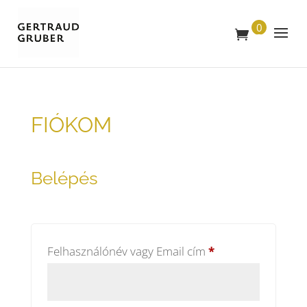
0
T
E
R
M
É
K
FIÓKOM
Belépés
Kötelező
Felhasználónév vagy Email cím
*