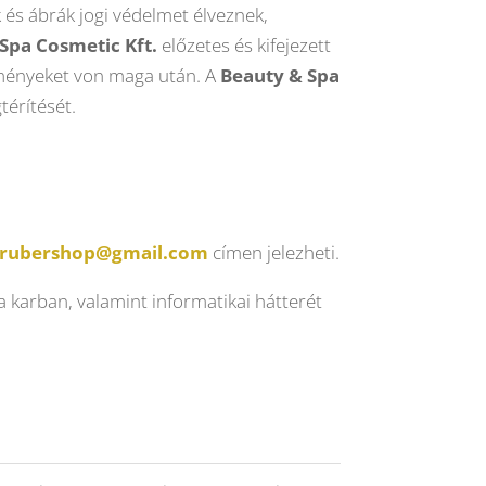
k és ábrák jogi védelmet élveznek,
Spa Cosmetic Kft.
előzetes és kifejezett
ezményeket von maga után. A
Beauty & Spa
térítését.
grubershop@gmail.com
címen jelezheti.
 karban, valamint informatikai hátterét