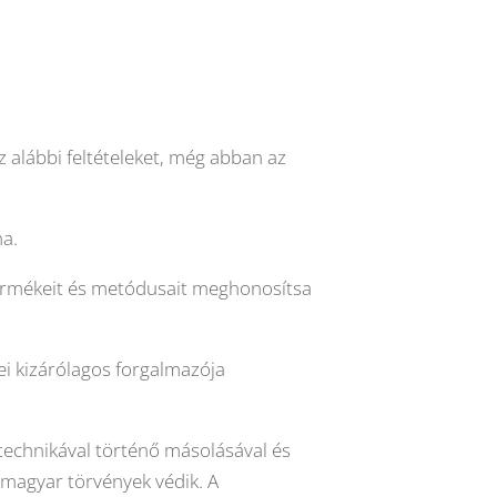
z alábbi feltételeket, még abban az
na.
 termékeit és metódusait meghonosítsa
i kizárólagos forgalmazója
technikával történő másolásával és
s magyar törvények védik. A