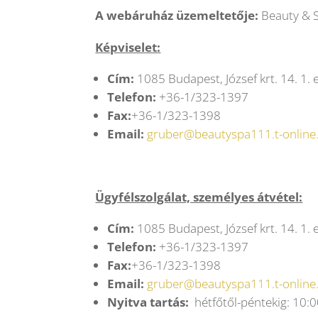
A webáruház üzemeltetője:
Beauty & 
Képviselet:
Cím:
1085 Budapest, József krt. 14. 1. 
Telefon:
+36-1/323-1397
Fax:
+36-1/323-1398
Email:
gruber@beautyspa111.t-online
Ügyfélszolgálat, személyes átvétel:
Cím:
1085 Budapest, József krt. 14. 1. 
Telefon:
+36-1/323-1397
Fax:
+36-1/323-1398
Email:
gruber@beautyspa111.t-online
Nyitva tartás:
hétfőtől-péntekig: 10:0