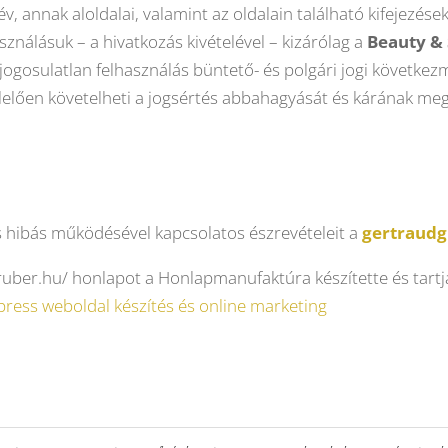
, annak aloldalai, valamint az oldalain található kifejezése
ználásuk – a hivatkozás kivételével – kizárólag a
Beauty & 
 jogosulatlan felhasználás büntető- és polgári jogi követk
lelően
követelheti a jogsértés abbahagyását és kárának meg
ges hibás működésével kapcsolatos észrevételeit a
gertraud
ruber.hu/ honlapot a Honlapmanufaktúra készítette és tartja
ess weboldal készítés és online marketing