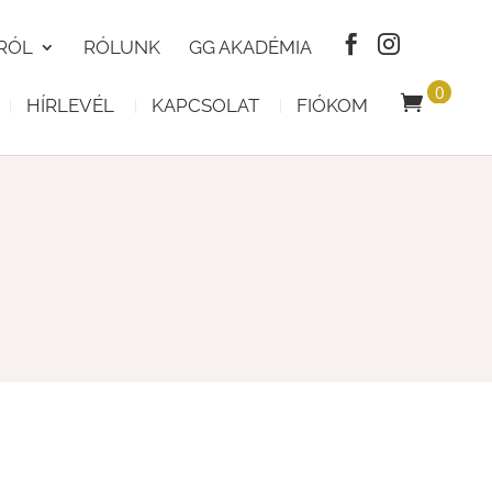
RÓL
RÓLUNK
GG AKADÉMIA
0
HÍRLEVÉL
KAPCSOLAT
FIÓKOM
T
E
R
M
É
K