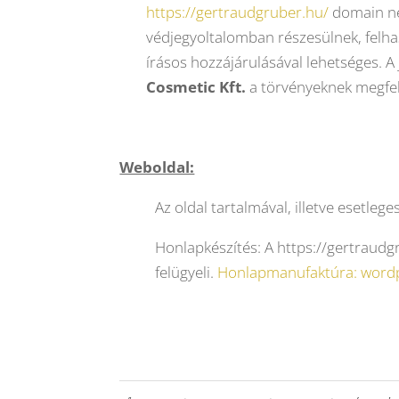
https://gertraudgruber.hu/
domain név
védjegyoltalomban részesülnek, felhas
írásos hozzájárulásával lehetséges. A
Cosmetic Kft.
a törvényeknek megfe
Weboldal:
Az oldal tartalmával, illetve esetle
Honlapkészítés: A https://gertraudg
felügyeli.
Honlapmanufaktúra: wordpr