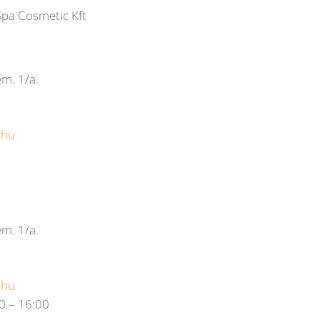
Spa Cosmetic Kft
em. 1/a.
.hu
em. 1/a.
.hu
0 – 16:00