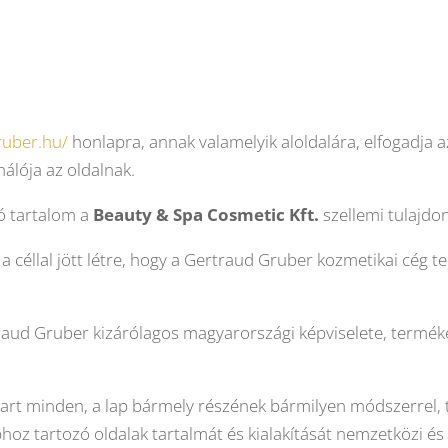
ruber.hu/
honlapra, annak valamelyik aloldalára, elfogadja a
nálója az oldalnak.
ó tartalom a
Beauty & Spa Cosmetic Kft.
szellemi tulajdo
 a céllal jött létre, hogy a Gertraud Gruber kozmetikai cég
aud Gruber kizárólagos magyarországi képviselete, terméke
art minden, a lap bármely részének bármilyen módszerrel, 
aphoz tartozó oldalak tartalmát és kialakítását nemzetközi é