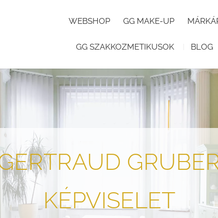
WEBSHOP
GG MAKE-UP
MÁRKÁ
GG SZAKKOZMETIKUSOK
BLOG
GERTRAUD GRUBE
KÉPVISELET