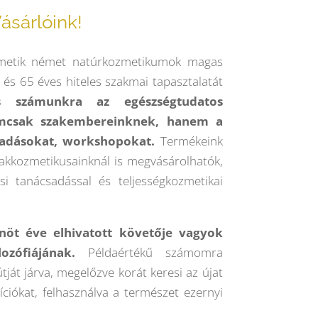
ásárlóink!
smetik német natúrkozmetikumok magas
 és 65 éves hiteles szakmai tapasztalatát
es számunkra az egészségtudatos
emcsak szakembereinknek, hanem a
sadásokat, workshopokat.
Termékeink
kkozmetikusainknál is megvásárolhatók,
si tanácsadással és teljességkozmetikai
enöt éve elhivatott követője vagyok
zófiájának.
Példaértékű számomra
tját járva, megelőzve korát keresi az újat
íciókat, felhasználva a természet ezernyi