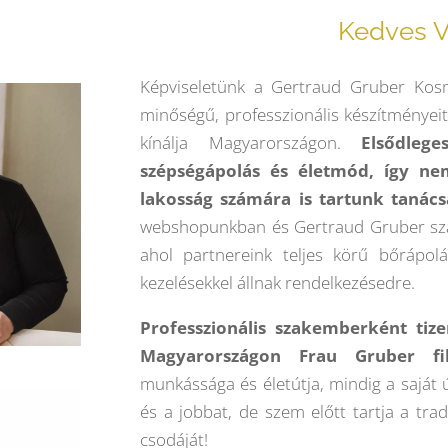
Kedves V
Képviseletünk a Gertraud Gruber Ko
minőségű, professzionális készítményeit
kínálja Magyarországon.
Elsődleg
szépségápolás és életmód, így n
lakosság számára is tartunk tanác
webshopunkban és Gertraud Gruber sza
ahol partnereink teljes körű bőrápolá
kezelésekkel állnak rendelkezésedre.
Professzionális szakemberként tiz
Magyarországon Frau Gruber filo
munkássága és életútja, mindig a saját ú
és a jobbat, de szem előtt tartja a trad
csodáját!