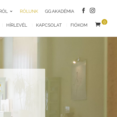
RÓL
RÓLUNK
GG AKADÉMIA
0
HÍRLEVÉL
KAPCSOLAT
FIÓKOM
T
E
R
M
É
K
R