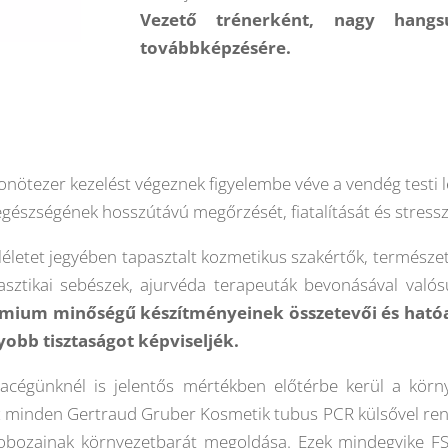
Vezető trénerként, nagy hangsú
továbbképzésére.
ezer kezelést végeznek figyelembe véve a vendég testi lelk
 egészségének hosszútávú megőrzését, fiatalítását és stress
emléletet jegyében tapasztalt kozmetikus szakértők, termés
asztikai sebészek, ajurvéda terapeuták bevonásával valós
émium minőségű készítményeinek összetevői és ható
obb tisztaságot képviseljék.
cégünknél is jelentős mértékben előtérbe kerül a kör
inden Gertraud Gruber Kosmetik tubus PCR külsővel rende
obozainak környezetbarát megoldása. Ezek mindegyike FSC