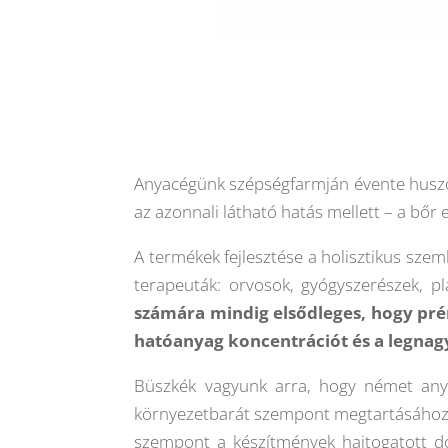
Anyacégünk szépségfarmján évente huszonöt
az azonnali látható hatás mellett – a bőr
A termékek fejlesztése a holisztikus sz
terapeuták: orvosok, gyógyszerészek, pl
számára mindig elsődleges, hogy pr
hatóanyag koncentrációt és a legnagy
Büszkék vagyunk arra, hogy német anya
környezetbarát szempont megtartásához m
szempont a készítmények hajtogatott d