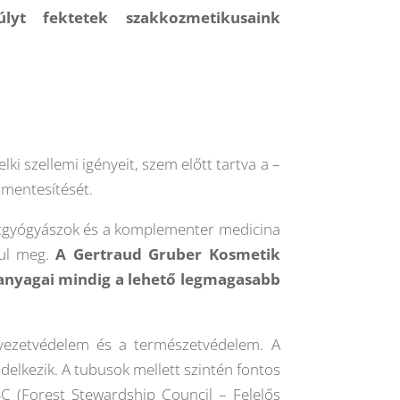
lyt fektetek szakkozmetikusaink
i szellemi igényeit, szem előtt tartva a –
zmentesítését.
zetgyógyászok és a komplementer medicina
ul meg.
A Gertraud Gruber Kosmetik
anyagai mindig a lehető legmagasabb
nyezetvédelem és a természetvédelem. A
lkezik. A tubusok mellett szintén fontos
 (Forest Stewardship Council – Felelős