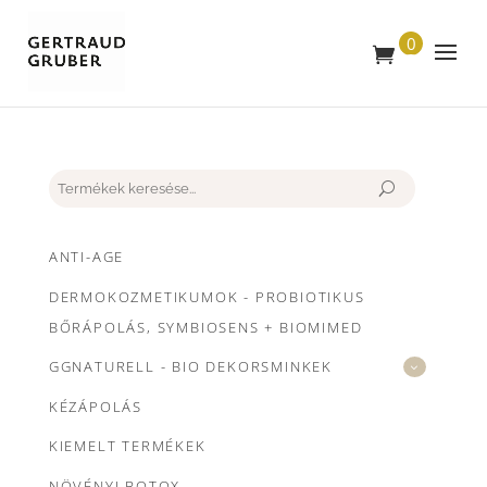
0
T
E
R
M
É
K
Keresés
ANTI-AGE
DERMOKOZMETIKUMOK - PROBIOTIKUS
BŐRÁPOLÁS, SYMBIOSENS + BIOMIMED
GGNATURELL - BIO DEKORSMINKEK
KÉZÁPOLÁS
KIEMELT TERMÉKEK
NÖVÉNYI BOTOX