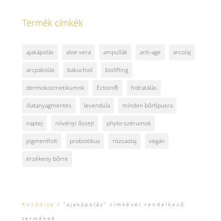
Termék címkék
ajakápolás
aloe vera
ampullák
anti-age
arcolaj
arcpakolás
bakuchiol
biolifting
dermokozmetikumok
Ectoin®
hidratálás
illatanyagmentes
levendula
minden bőrtípusra
naptej
növényi őssejt
phyto-szérumok
pigmentfolt
probiotikus
rózsaolaj
vegán
érzékeny bőrre
Kezdőlap
/ “ajakápolás” címkével rendelkező
termékek