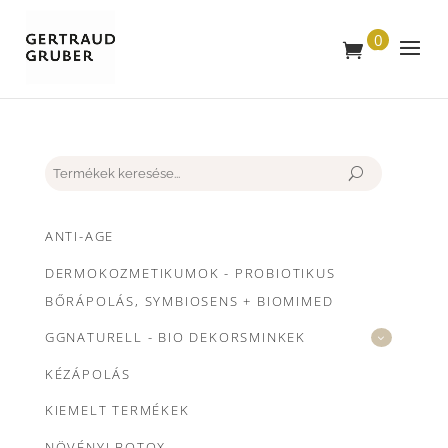
0
T
E
R
M
É
K
Keresés
ANTI-AGE
DERMOKOZMETIKUMOK - PROBIOTIKUS
BŐRÁPOLÁS, SYMBIOSENS + BIOMIMED
GGNATURELL - BIO DEKORSMINKEK
KÉZÁPOLÁS
KIEMELT TERMÉKEK
NÖVÉNYI BOTOX