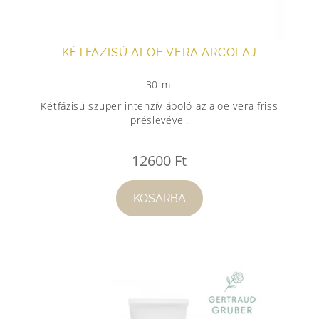
KÉTFÁZISÚ ALOE VERA ARCOLAJ
30 ml
Kétfázisú szuper intenzív ápoló az aloe vera friss
préslevével.
12600
Ft
KOSÁRBA