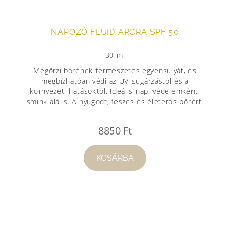
NAPOZÓ FLUID ARCRA SPF 50
30 ml
Megőrzi bőrének természetes egyensúlyát, és
megbízhatóan védi az UV-sugárzástól és a
környezeti hatásoktól. Ideális napi védelemként,
smink alá is. A nyugodt, feszes és életerős bőrért.
8850
Ft
KOSÁRBA