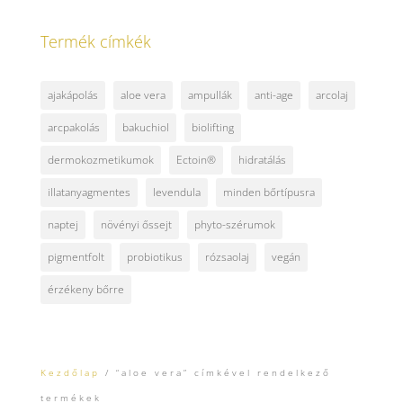
Termék címkék
ajakápolás
aloe vera
ampullák
anti-age
arcolaj
arcpakolás
bakuchiol
biolifting
dermokozmetikumok
Ectoin®
hidratálás
illatanyagmentes
levendula
minden bőrtípusra
naptej
növényi őssejt
phyto-szérumok
pigmentfolt
probiotikus
rózsaolaj
vegán
érzékeny bőrre
Kezdőlap
/ “aloe vera” címkével rendelkező
termékek