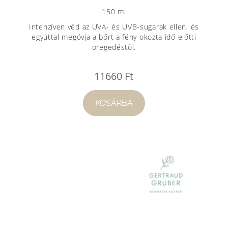
150 ml
Intenzíven véd az UVA- és UVB-sugarak ellen, és
egyúttal megóvja a bőrt a fény okozta idő előtti
öregedéstől.
11660
Ft
KOSÁRBA