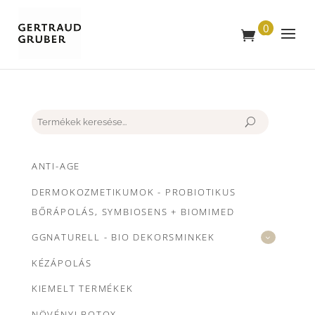
0
T
E
R
M
É
K
Keresés
ANTI-AGE
DERMOKOZMETIKUMOK - PROBIOTIKUS
BŐRÁPOLÁS, SYMBIOSENS + BIOMIMED
GGNATURELL - BIO DEKORSMINKEK
KÉZÁPOLÁS
KIEMELT TERMÉKEK
NÖVÉNYI BOTOX