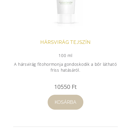
HÁRSVIRÁG TEJSZÍN
100 ml
A hársvirág fitohormonja gondoskodik a bőr látható
friss hatásáról.
10550
Ft
KOSÁRBA