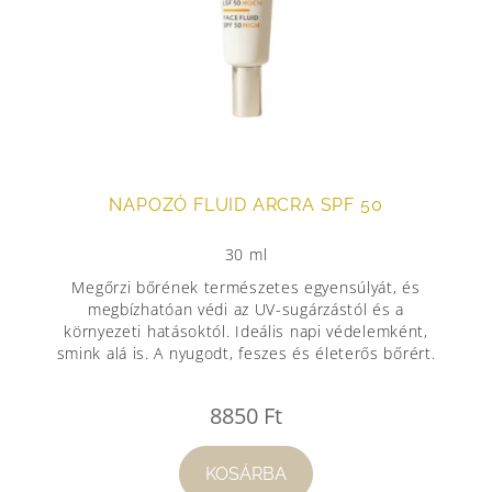
NAPOZÓ FLUID ARCRA SPF 50
30 ml
Megőrzi bőrének természetes egyensúlyát, és
megbízhatóan védi az UV-sugárzástól és a
környezeti hatásoktól. Ideális napi védelemként,
smink alá is. A nyugodt, feszes és életerős bőrért.
8850
Ft
KOSÁRBA