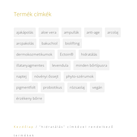
Termék címkék
ajakápolás
aloe vera
ampullák
anti-age
arcolaj
arcpakolás
bakuchiol
biolifting
dermokozmetikumok
Ectoin®
hidratálás
illatanyagmentes
levendula
minden bőrtípusra
naptej
növényi őssejt
phyto-szérumok
pigmentfolt
probiotikus
rózsaolaj
vegán
érzékeny bőrre
Kezdőlap
/ “hidratálás” címkével rendelkező
termékek