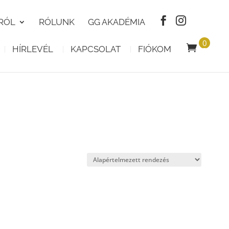
RÓL
RÓLUNK
GG AKADÉMIA
0
HÍRLEVÉL
KAPCSOLAT
FIÓKOM
T
E
R
M
É
K