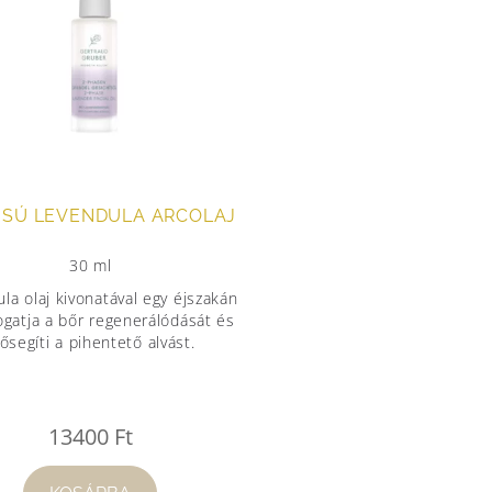
ZISÚ LEVENDULA ARCOLAJ
30 ml
la olaj kivonatával egy éjszakán
ogatja a bőr regenerálódását és
lősegíti a pihentető alvást.
13400
Ft