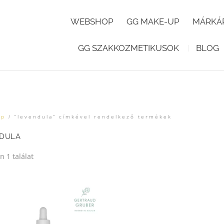
WEBSHOP
GG MAKE-UP
MÁRKÁ
GG SZAKKOZMETIKUSOK
BLOG
ap
/ “levendula” címkével rendelkező termékek
DULA
 1 találat