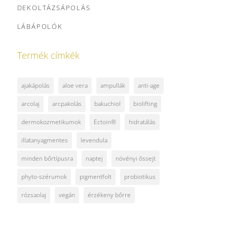
DEKOLTÁZSÁPOLÁS
LÁBÁPOLÓK
Termék címkék
ajakápolás
aloe vera
ampullák
anti-age
arcolaj
arcpakolás
bakuchiol
biolifting
dermokozmetikumok
Ectoin®
hidratálás
illatanyagmentes
levendula
minden bőrtípusra
naptej
növényi őssejt
phyto-szérumok
pigmentfolt
probiotikus
rózsaolaj
vegán
érzékeny bőrre