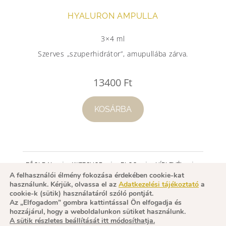
HYALURON AMPULLA
3×4 ml
Szerves „szuperhidrátor”, amupullába zárva.
13400
Ft
KOSÁRBA
FŐOLDAL
WEBSHOP
BLOG
HÍRLEVÉL
A felhasználói élmény fokozása érdekében cookie-kat
FACEBOOK
MINŐSÍTÉS
használunk. Kérjük, olvassa el az
Adatkezelési tájékoztató
a
cookie-k (sütik) használatáról szóló pontját.
ADATKEZELÉSI TÁJÉKOZTATÓ
ÁSZF
Az „Elfogadom” gombra kattintással Ön elfogadja és
IMPRESSZUM
KAPCSOLAT
hozzájárul, hogy a weboldalunkon sütiket használunk.
A sütik részletes beállítását itt módosíthatja.
– – COPYRIGHT 2016 – – GERTRAUD GRUBER SHOP