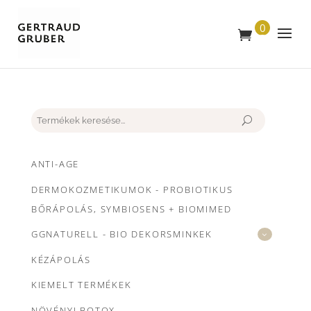
0
T
E
R
M
É
K
Keresés
ANTI-AGE
DERMOKOZMETIKUMOK - PROBIOTIKUS
BŐRÁPOLÁS, SYMBIOSENS + BIOMIMED
GGNATURELL - BIO DEKORSMINKEK
KÉZÁPOLÁS
KIEMELT TERMÉKEK
NÖVÉNYI BOTOX