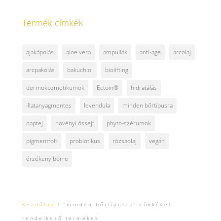
Termék címkék
ajakápolás
aloe vera
ampullák
anti-age
arcolaj
arcpakolás
bakuchiol
biolifting
dermokozmetikumok
Ectoin®
hidratálás
illatanyagmentes
levendula
minden bőrtípusra
naptej
növényi őssejt
phyto-szérumok
pigmentfolt
probiotikus
rózsaolaj
vegán
érzékeny bőrre
Kezdőlap
/ “minden bőrtípusra” címkével
rendelkező termékek