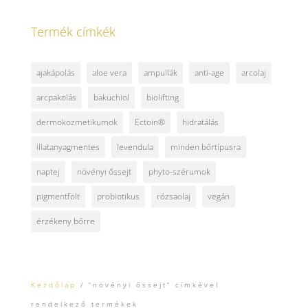
Termék címkék
ajakápolás
aloe vera
ampullák
anti-age
arcolaj
arcpakolás
bakuchiol
biolifting
dermokozmetikumok
Ectoin®
hidratálás
illatanyagmentes
levendula
minden bőrtípusra
naptej
növényi őssejt
phyto-szérumok
pigmentfolt
probiotikus
rózsaolaj
vegán
érzékeny bőrre
Kezdőlap
/ “növényi őssejt” címkével
rendelkező termékek