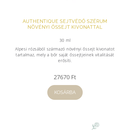
AUTHENTIQUE SEJTVÉDŐ SZÉRUM
NÖVÉNYI ŐSSEJT KIVONATTAL
30 ml
Alpesi rózsából származó növényi őssejt kivonatot
tartalmaz, mely a bőr saját őssejtjeinek vitalitását
erősíti.
27670
Ft
KOSÁRBA