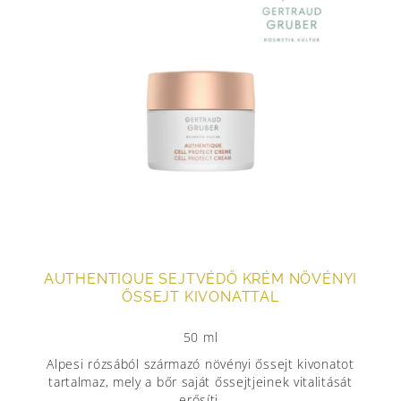
AUTHENTIQUE SEJTVÉDŐ KRÉM NÖVÉNYI
ŐSSEJT KIVONATTAL
50 ml
Alpesi rózsából származó növényi őssejt kivonatot
tartalmaz, mely a bőr saját őssejtjeinek vitalitását
erősíti.