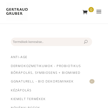
0
T
E
R
M
É
K
Keresés
ANTI-AGE
DERMOKOZMETIKUMOK - PROBIOTIKUS
BŐRÁPOLÁS, SYMBIOSENS + BIOMIMED
GGNATURELL - BIO DEKORSMINKEK
KÉZÁPOLÁS
KIEMELT TERMÉKEK
NÖVÉNYI BOTOX