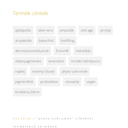
Termék címkék
ajakápolás
aloe vera
ampullák
anti-age
arcolaj
arcpakolás
bakuchiol
biolifting
dermokozmetikumok
Ectoin®
hidratálás
illatanyagmentes
levendula
minden bőrtípusra
naptej
növényi őssejt
phyto-szérumok
pigmentfolt
probiotikus
rózsaolaj
vegán
érzékeny bőrre
Kezdőlap
/ “phyto-szérumok” címkével
rendelkező termékek