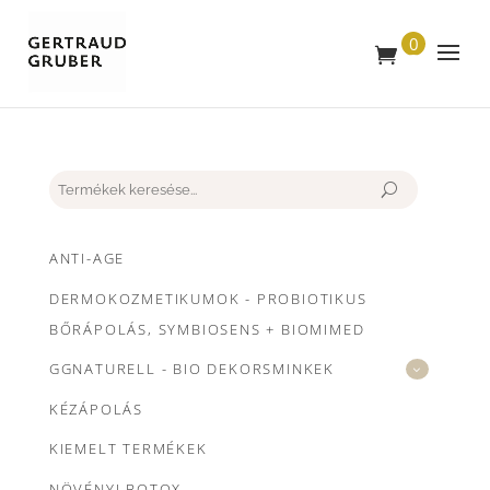
0
T
E
R
M
É
K
Keresés
ANTI-AGE
DERMOKOZMETIKUMOK - PROBIOTIKUS
BŐRÁPOLÁS, SYMBIOSENS + BIOMIMED
GGNATURELL - BIO DEKORSMINKEK
KÉZÁPOLÁS
KIEMELT TERMÉKEK
NÖVÉNYI BOTOX