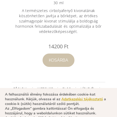
30 ml
A természetes cirbolyafenyő kivonatának
köszönhetően javítja a bőrképet, az értékes
szalmagyopár kivonat stimulálja a boldogság
hormonok felszabadulását és optimalizálja a bőr
védekezőképességét.
14200
Ft
KOSÁRBA
FŐOLDAL
WEBSHOP
BLOG
HÍRLEVÉL
A felhasználói élmény fokozása érdekében cookie-kat
FACEBOOK
MINŐSÍTÉS
használunk. Kérjük, olvassa el az
Adatkezelési tájékoztató
a
cookie-k (sütik) használatáról szóló pontját.
ADATKEZELÉSI TÁJÉKOZTATÓ
ÁSZF
Az „Elfogadom” gombra kattintással Ön elfogadja és
IMPRESSZUM
KAPCSOLAT
hozzájárul, hogy a weboldalunkon sütiket használunk.