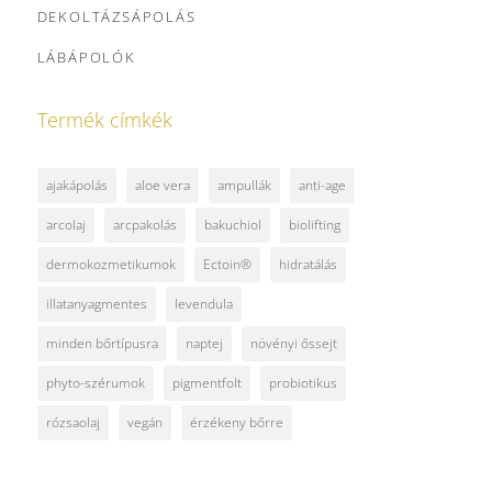
DEKOLTÁZSÁPOLÁS
LÁBÁPOLÓK
Termék címkék
ajakápolás
aloe vera
ampullák
anti-age
arcolaj
arcpakolás
bakuchiol
biolifting
dermokozmetikumok
Ectoin®
hidratálás
illatanyagmentes
levendula
minden bőrtípusra
naptej
növényi őssejt
phyto-szérumok
pigmentfolt
probiotikus
rózsaolaj
vegán
érzékeny bőrre