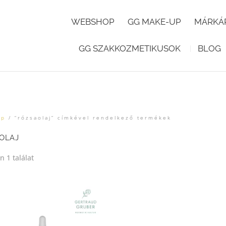
WEBSHOP
GG MAKE-UP
MÁRKÁ
GG SZAKKOZMETIKUSOK
BLOG
ap
/ “rózsaolaj” címkével rendelkező termékek
OLAJ
 1 találat