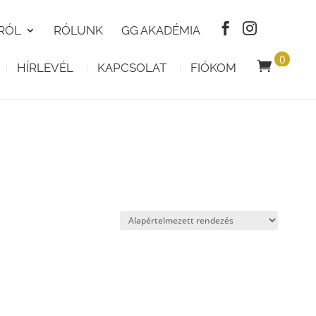
RÓL
RÓLUNK
GG AKADÉMIA
0
HÍRLEVÉL
KAPCSOLAT
FIÓKOM
T
E
R
M
É
K