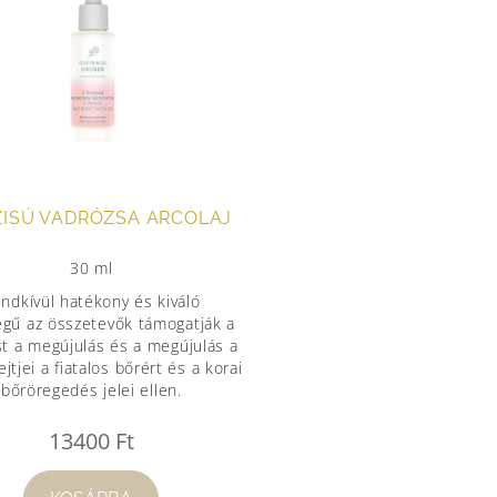
ZISÚ VADRÓZSA ARCOLAJ
30 ml
ndkívül hatékony és kiváló
gű az összetevők támogatják a
ást a megújulás és a megújulás a
jtjei a fiatalos bőrért és a korai
bőröregedés jelei ellen.
13400
Ft