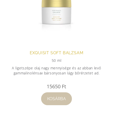
EXQUISIT SOFT BALZSAM
50 ml
A ligetszépe olaj nagy mennyisége és az abban levő
gammalinolénsav bársonyosan lágy bőrérzetet ad.
15650
Ft
KOSÁRBA