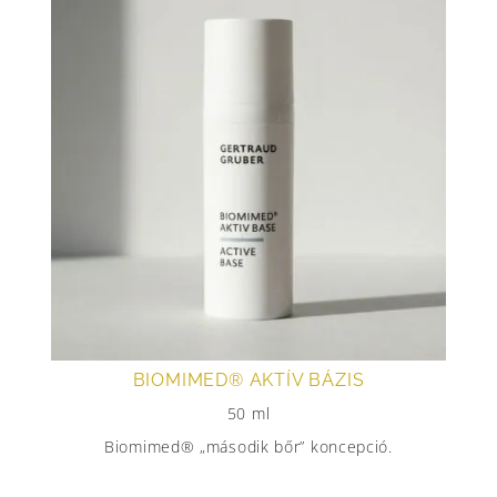
BIOMIMED® AKTÍV BÁZIS
50 ml
Biomimed® „második bőr” koncepció.