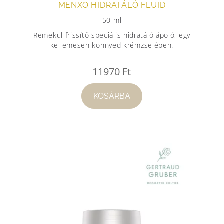
MENXO HIDRATÁLÓ FLUID
50 ml
Remekül frissítő speciális hidratáló ápoló, egy
kellemesen könnyed krémzselében.
11970
Ft
KOSÁRBA