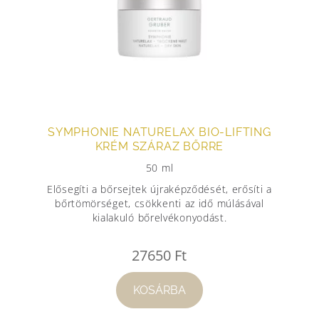
SYMPHONIE NATURELAX BIO-LIFTING
KRÉM SZÁRAZ BŐRRE
50 ml
Elősegíti a bőrsejtek újraképződését, erősíti a
bőrtömörséget, csökkenti az idő múlásával
kialakuló bőrelvékonyodást.
27650
Ft
KOSÁRBA