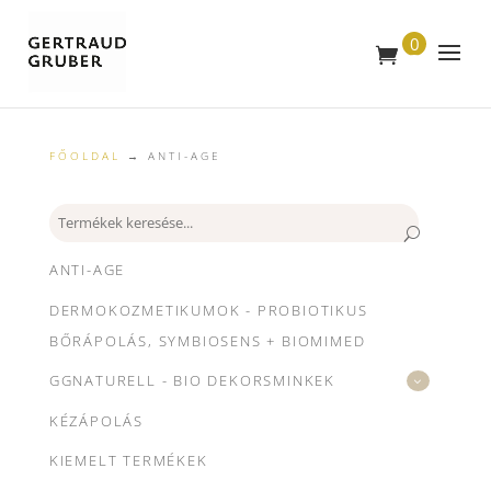
0
T
E
R
M
É
K
FŐOLDAL
→ ANTI-AGE
Keresés
ANTI-AGE
DERMOKOZMETIKUMOK - PROBIOTIKUS
BŐRÁPOLÁS, SYMBIOSENS + BIOMIMED
GGNATURELL - BIO DEKORSMINKEK
KÉZÁPOLÁS
KIEMELT TERMÉKEK