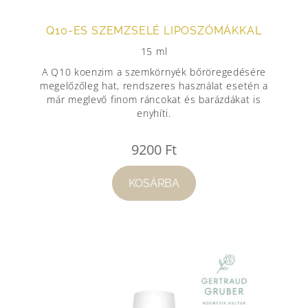
Q10-ES SZEMZSELÉ LIPOSZÓMÁKKAL
15 ml
A Q10 koenzim a szemkörnyék bőröregedésére
megelőzőleg hat, rendszeres használat esetén a
már meglevő finom ráncokat és barázdákat is
enyhíti.
9200
Ft
KOSÁRBA