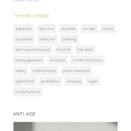
Termék címkék
ajakápolás
aloe vera
ampullák
anti-age
arcolaj
arcpakolás
bakuchiol
biolifting
dermokozmetikumok
Ectoin®
hidratálás
illatanyagmentes
levendula
minden bőrtípusra
naptej
növényi őssejt
phyto-szérumok
pigmentfolt
probiotikus
rózsaolaj
vegán
érzékeny bőrre
ANTI-AGE