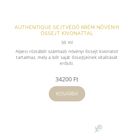
AUTHENTIQUE SEJTVÉDŐ KRÉM NÖVÉNYI
ŐSSEJT KIVONATTAL
50 ml
Alpesi rózsából származó növényi őssejt kivonatot
tartalmaz, mely a bőr saját őssejtjeinek vitalitását
erősíti.
34200
Ft
KOSÁRBA