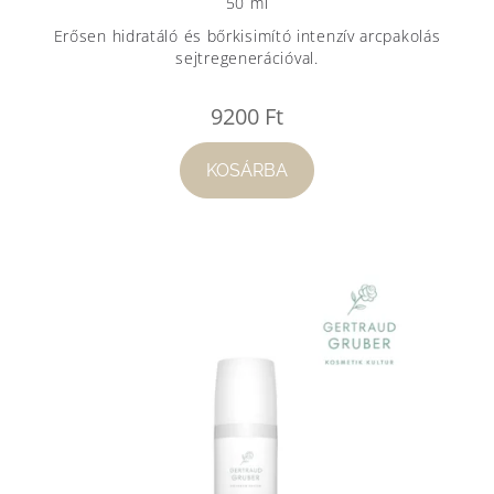
50 ml
Erősen hidratáló és bőrkisimító intenzív arcpakolás
sejtregenerációval.
9200
Ft
KOSÁRBA