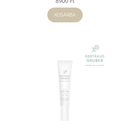
8900
Ft
KOSÁRBA