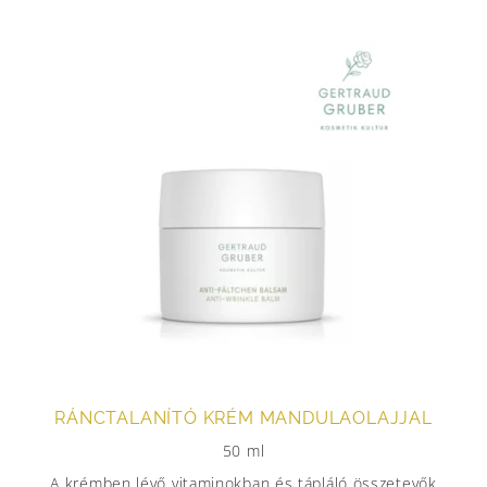
RÁNCTALANÍTÓ KRÉM MANDULAOLAJJAL
50 ml
A krémben lévő vitaminokban és tápláló összetevők