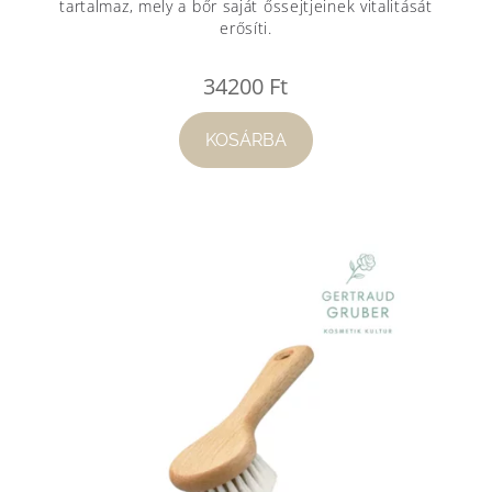
tartalmaz, mely a bőr saját őssejtjeinek vitalitását
erősíti.
34200
Ft
KOSÁRBA