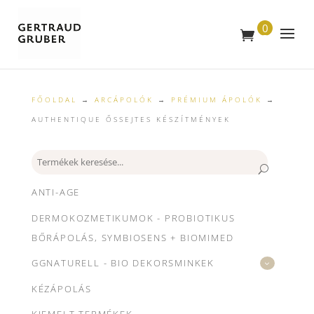
0
T
E
R
M
É
K
FŐOLDAL
→
ARCÁPOLÓK
→
PRÉMIUM ÁPOLÓK
→
AUTHENTIQUE ŐSSEJTES KÉSZÍTMÉNYEK
Keresés
ANTI-AGE
DERMOKOZMETIKUMOK - PROBIOTIKUS
BŐRÁPOLÁS, SYMBIOSENS + BIOMIMED
GGNATURELL - BIO DEKORSMINKEK
KÉZÁPOLÁS