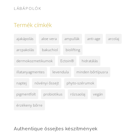
LÁBÁPOLÓK
Termék címkék
ajakápolás
aloe vera
ampullák
anti-age
arcolaj
arcpakolás
bakuchiol
biolifting
dermokozmetikumok
Ectoin®
hidratálás
illatanyagmentes
levendula
minden bőrtípusra
naptej
növényi őssejt
phyto-szérumok
pigmentfolt
probiotikus
rózsaolaj
vegán
érzékeny bőrre
Authentique őssejtes készítmények