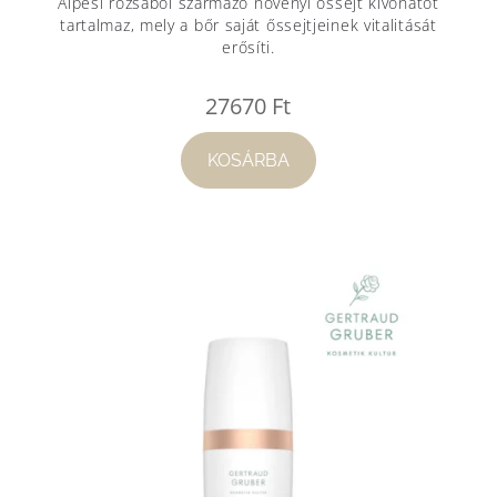
Alpesi rózsából származó növényi őssejt kivonatot
tartalmaz, mely a bőr saját őssejtjeinek vitalitását
erősíti.
27670
Ft
KOSÁRBA