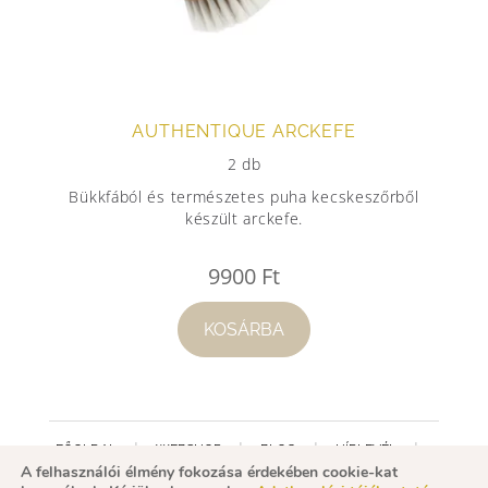
AUTHENTIQUE ARCKEFE
2 db
Bükkfából és természetes puha kecskeszőrből
készült arckefe.
9900
Ft
KOSÁRBA
FŐOLDAL
WEBSHOP
BLOG
HÍRLEVÉL
A felhasználói élmény fokozása érdekében cookie-kat
FACEBOOK
MINŐSÍTÉS