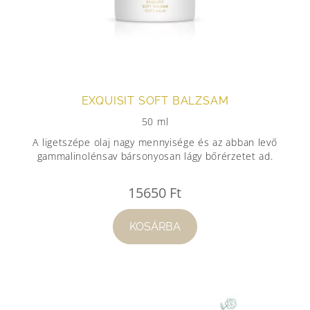
EXQUISIT SOFT BALZSAM
50 ml
A ligetszépe olaj nagy mennyisége és az abban levő
gammalinolénsav bársonyosan lágy bőrérzetet ad.
15650
Ft
KOSÁRBA