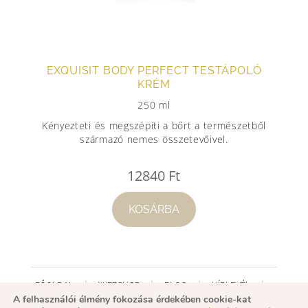
EXQUISIT BODY PERFECT TESTÁPOLÓ
KRÉM
250 ml
Kényezteti és megszépíti a bőrt a természetből
származó nemes összetevőivel.
12840
Ft
KOSÁRBA
FŐOLDAL
WEBSHOP
BLOG
HÍRLEVÉL
A felhasználói élmény fokozása érdekében cookie-kat
FACEBOOK
MINŐSÍTÉS