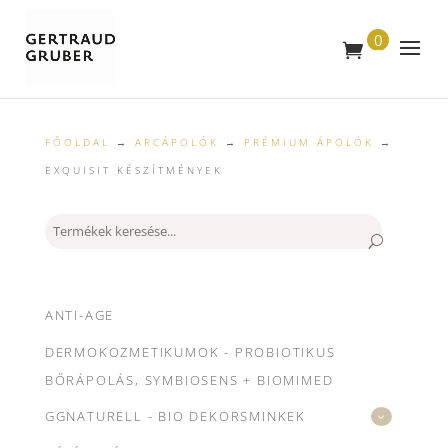
0
T
E
R
M
É
K
FŐOLDAL
→
ARCÁPOLÓK
→
PRÉMIUM ÁPOLÓK
→
EXQUISIT KÉSZÍTMÉNYEK
Keresés
ANTI-AGE
DERMOKOZMETIKUMOK - PROBIOTIKUS
BŐRÁPOLÁS, SYMBIOSENS + BIOMIMED
GGNATURELL - BIO DEKORSMINKEK