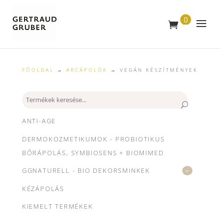
0
T
E
R
M
É
K
FŐOLDAL
→
ARCÁPOLÓK
→ VEGÁN KÉSZÍTMÉNYEK
Keresés
ANTI-AGE
DERMOKOZMETIKUMOK - PROBIOTIKUS
BŐRÁPOLÁS, SYMBIOSENS + BIOMIMED
GGNATURELL - BIO DEKORSMINKEK
KÉZÁPOLÁS
KIEMELT TERMÉKEK