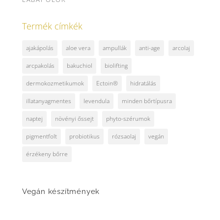
Termék címkék
ajakápolás
aloe vera
ampullák
anti-age
arcolaj
arcpakolás
bakuchiol
biolifting
dermokozmetikumok
Ectoin®
hidratálás
illatanyagmentes
levendula
minden bőrtípusra
naptej
növényi őssejt
phyto-szérumok
pigmentfolt
probiotikus
rózsaolaj
vegán
érzékeny bőrre
Vegán készítmények