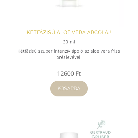
KÉTFÁZISÚ ALOE VERA ARCOLAJ
30 ml
Kétfázisú szuper intenzív ápoló az aloe vera friss
préslevével.
12600
Ft
KOSÁRBA