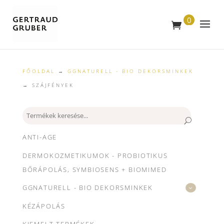
0
T
E
R
M
É
K
FŐOLDAL
→
GGNATURELL - BIO DEKORSMINKEK
→ SZÁJFÉNYEK
Keresés
ANTI-AGE
DERMOKOZMETIKUMOK - PROBIOTIKUS
BŐRÁPOLÁS, SYMBIOSENS + BIOMIMED
GGNATURELL - BIO DEKORSMINKEK
KÉZÁPOLÁS