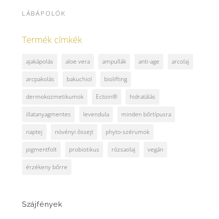
LÁBÁPOLÓK
Termék címkék
ajakápolás
aloe vera
ampullák
anti-age
arcolaj
arcpakolás
bakuchiol
biolifting
dermokozmetikumok
Ectoin®
hidratálás
illatanyagmentes
levendula
minden bőrtípusra
naptej
növényi őssejt
phyto-szérumok
pigmentfolt
probiotikus
rózsaolaj
vegán
érzékeny bőrre
Szájfények