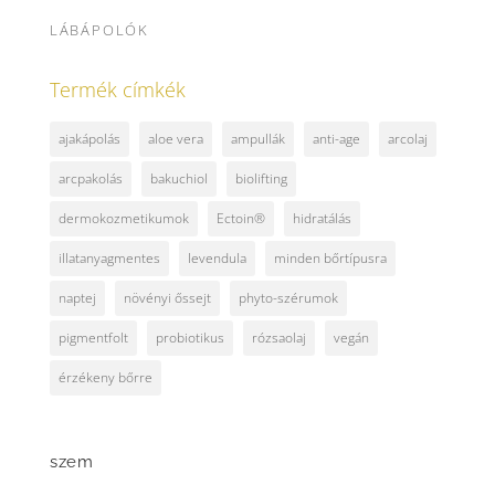
LÁBÁPOLÓK
Termék címkék
ajakápolás
aloe vera
ampullák
anti-age
arcolaj
arcpakolás
bakuchiol
biolifting
dermokozmetikumok
Ectoin®
hidratálás
illatanyagmentes
levendula
minden bőrtípusra
naptej
növényi őssejt
phyto-szérumok
pigmentfolt
probiotikus
rózsaolaj
vegán
érzékeny bőrre
szem