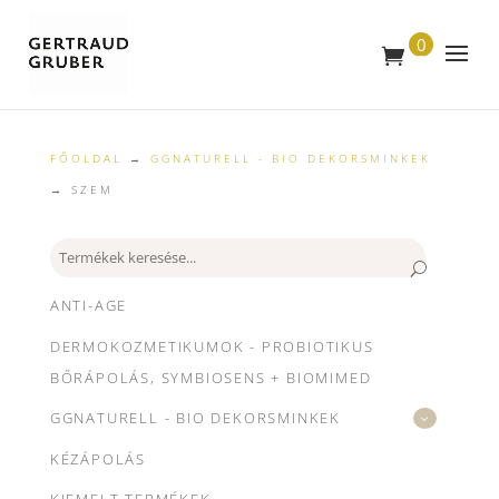
0
T
E
R
M
É
K
FŐOLDAL
→
GGNATURELL - BIO DEKORSMINKEK
→ SZEM
Keresés
ANTI-AGE
DERMOKOZMETIKUMOK - PROBIOTIKUS
BŐRÁPOLÁS, SYMBIOSENS + BIOMIMED
GGNATURELL - BIO DEKORSMINKEK
KÉZÁPOLÁS