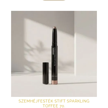
SZEMHÉJFESTÉK STIFT SPARKLING
TOFFEE 70.