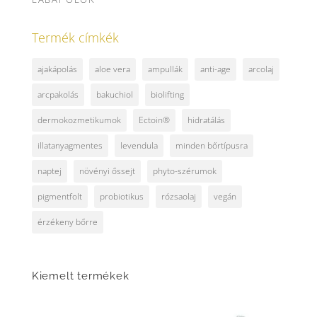
Termék címkék
ajakápolás
aloe vera
ampullák
anti-age
arcolaj
arcpakolás
bakuchiol
biolifting
dermokozmetikumok
Ectoin®
hidratálás
illatanyagmentes
levendula
minden bőrtípusra
naptej
növényi őssejt
phyto-szérumok
pigmentfolt
probiotikus
rózsaolaj
vegán
érzékeny bőrre
Kiemelt termékek