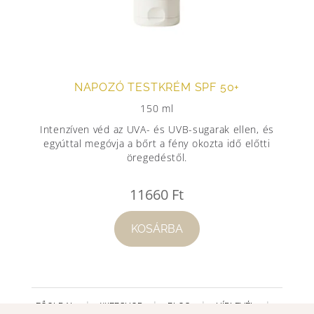
NAPOZÓ TESTKRÉM SPF 50+
150 ml
Intenzíven véd az UVA- és UVB-sugarak ellen, és
egyúttal megóvja a bőrt a fény okozta idő előtti
öregedéstől.
11660
Ft
KOSÁRBA
FŐOLDAL
WEBSHOP
BLOG
HÍRLEVÉL