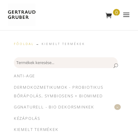
0
T
E
R
M
É
K
FŐOLDAL
→ KIEMELT TERMÉKEK
Keresés
ANTI-AGE
DERMOKOZMETIKUMOK - PROBIOTIKUS
BŐRÁPOLÁS, SYMBIOSENS + BIOMIMED
GGNATURELL - BIO DEKORSMINKEK
KÉZÁPOLÁS
KIEMELT TERMÉKEK