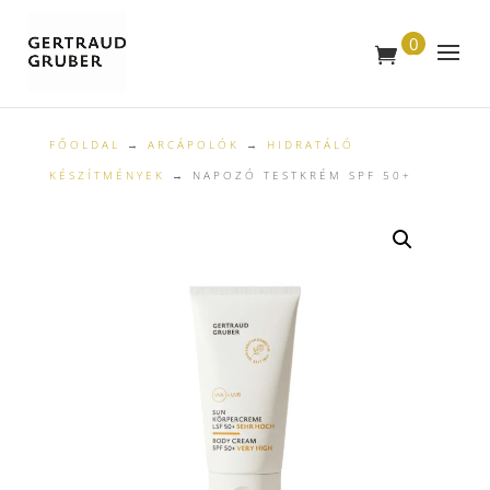
0
T
E
R
M
É
K
FŐOLDAL
→
ARCÁPOLÓK
→
HIDRATÁLÓ
KÉSZÍTMÉNYEK
→ NAPOZÓ TESTKRÉM SPF 50+