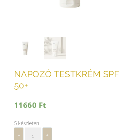
NAPOZÓ TESTKRÉM SPF
50+
11660
Ft
5 készleten
Napozó
-
+