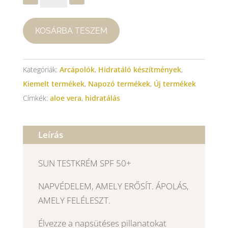
testkrém
SPF
50+
KOSÁRBA TESZEM
mennyiség
Kategóriák:
Arcápolók
,
Hidratáló készítmények
,
Kiemelt termékek
,
Napozó termékek
,
Új termékek
Címkék:
aloe vera
,
hidratálás
Leírás
SUN TESTKRÉM SPF 50+
NAPVÉDELEM, AMELY ERŐSÍT. ÁPOLÁS,
AMELY FELÉLESZT.
Élvezze a napsütéses pillanatokat