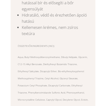
hatással bír és elősegíti a bőr
egyensúlyát
Hidratáló, védő és érezhetően ápoló
hatású
Kellemesen krémes, nem zsíros
textúra
ÖSSZETEVŐK/INGREDIENTS (INCI):
Aqua, Butyl Methoxydibenzoylmethane, Dibutyl Adipate, Glycerin,
C12-15 Alkyl Benzoate, Diethylhexyl Butamido Triazone,
Ethylhexyl Salicylate, Dicaprylyl Ether, Bis-ethylhexyloxyphenol
Methoxyphenyl Triazine, Cetyl Alcohol, Glyceryl Stearate,
Potassium Cetyl Phosphate, Dicaprylyl Carbonate, Ethylhexyl
Triazone, Phenylbenzimidazole Sulfonic Acid, Phenoxyethanol,
Microcrystalline Cellulose, Caprylyl Glycol, Decylene Glycol, Ectoin,