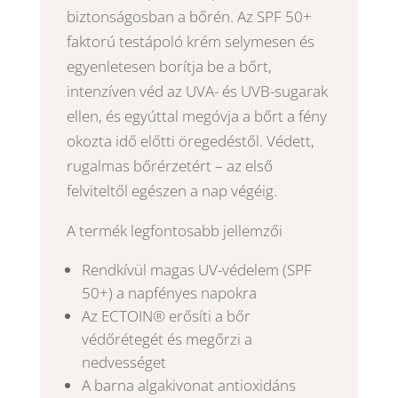
biztonságosban a bőrén. Az SPF 50+
faktorú testápoló krém selymesen és
egyenletesen borítja be a bőrt,
intenzíven véd az UVA- és UVB-sugarak
ellen, és egyúttal megóvja a bőrt a fény
okozta idő előtti öregedéstől. Védett,
rugalmas bőrérzetért – az első
felviteltől egészen a nap végéig.
A termék legfontosabb jellemzői
Rendkívül magas UV-védelem (SPF
50+) a napfényes napokra
Az ECTOIN® erősíti a bőr
védőrétegét és megőrzi a
nedvességet
A barna algakivonat antioxidáns