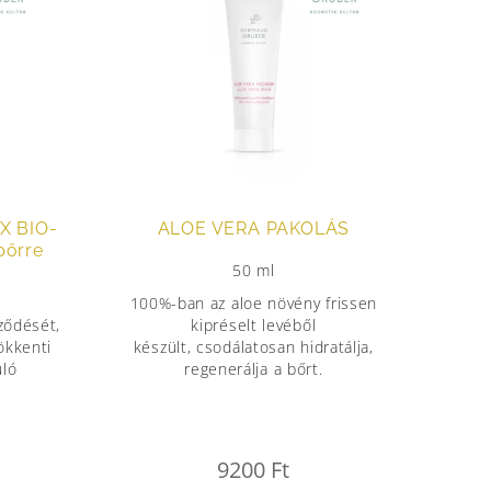
X BIO-
ALOE VERA PAKOLÁS
bőrre
50 ml
100%-ban az aloe növény frissen
pződését,
kipréselt levéből
ökkenti
készült, csodálatosan hidratálja,
uló
regenerálja a bőrt.
9200
Ft