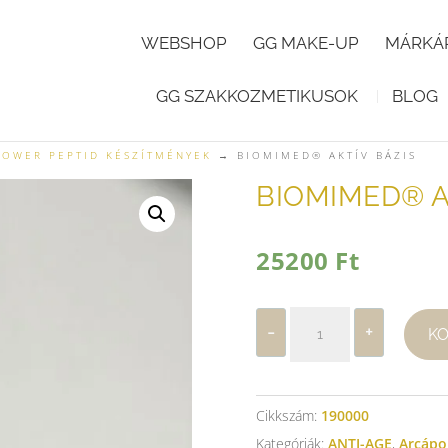
WEBSHOP
GG MAKE-UP
MÁRKÁ
GG SZAKKOZMETIKUSOK
BLOG
POWER PEPTID KÉSZÍTMÉNYEK
→ BIOMIMED® AKTÍV BÁZIS
BIOMIMED® A
25200
Ft
BIOMIMED®
-
+
K
AKTÍV
BÁZIS
mennyiség
Cikkszám:
190000
Kategóriák:
ANTI-AGE
,
Arcápo