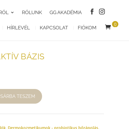
RÓL
RÓLUNK
GG AKADÉMIA
0
HÍRLEVÉL
KAPCSOLAT
FIÓKOM
T
E
R
M
É
K
KTÍV BÁZIS
OSÁRBA TESZEM
lók
,
Dermokozmetikumok - probiotikus bőrápolás,