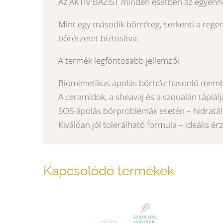
Az AKTÍV BÁZIST minden esetben az egyén
Mint egy második bőrréteg, serkenti a regen
bőrérzetet biztosítva.
A termék legfontosabb jellemzői
Biomimetikus ápolás bőrhöz hasonló membr
A ceramidok, a sheavaj és a szqualán tápláljá
SOS-ápolás bőrproblémák esetén – hidratál
Kiválóan jól tolerálható formula – ideális ér
Kapcsolódó termékek