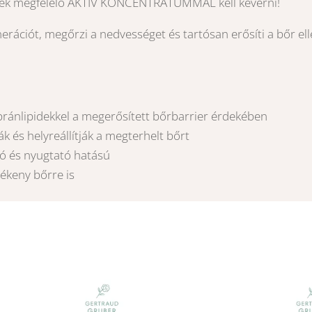
nek megfelelő AKTÍV KONCENTRÁTUMMAL kell keverni!
erációt, megőrzi a nedvességet és tartósan erősíti a bőr e
ánlipidekkel a megerősített bőrbarrier érdekében
k és helyreállítják a megterhelt bőrt
ó és nyugtató hatású
zékeny bőrre is