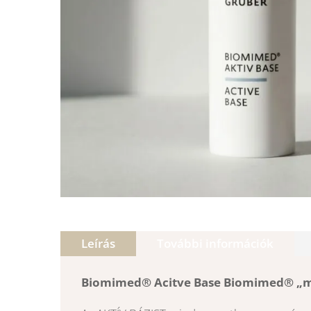
Leírás
További információk
Biomimed® Acitve Base
Biomimed® „m