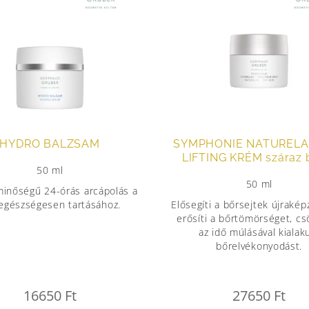
HYDRO BALZSAM
SYMPHONIE NATURELA
LIFTING KRÉM száraz 
50 ml
50 ml
inőségű 24-órás arcápolás a
egészségesen tartásához.
Elősegíti a bőrsejtek újraké
erősíti a bőrtömörséget, cs
az idő múlásával kialak
bőrelvékonyodást.
16650
Ft
27650
Ft