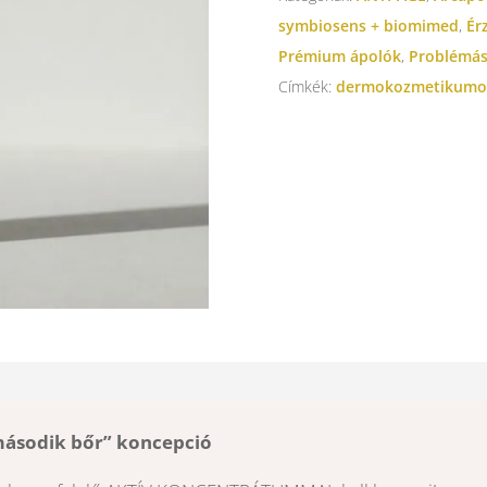
symbiosens + biomimed
,
Ér
Prémium ápolók
,
Problémás
Címkék:
dermokozmetikumo
ásodik bőr” koncepció