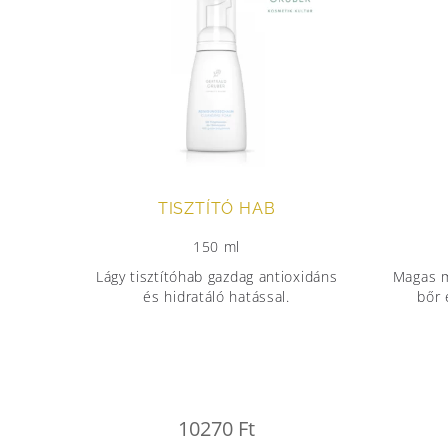
TISZTÍTÓ HAB
150 ml
Lágy tisztítóhab gazdag antioxidáns
Magas m
és hidratáló hatással.
bőr 
10270
Ft