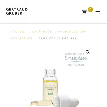
0
T
E
R
M
É
K
FŐOLDAL
→
ARCÁPOLÓK
→
PROBLÉMÁS BŐR
ÁPOLÁSÁHOZ
→ SYMBIOSENS AMPULLA