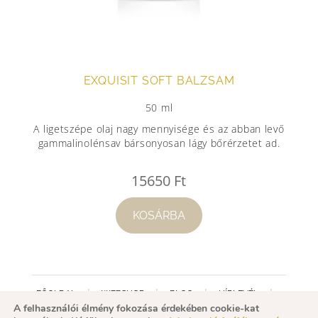
EXQUISIT SOFT BALZSAM
50 ml
A ligetszépe olaj nagy mennyisége és az abban levő
gammalinolénsav bársonyosan lágy bőrérzetet ad.
15650
Ft
KOSÁRBA
FŐOLDAL
WEBSHOP
BLOG
HÍRLEVÉL
A felhasználói élmény fokozása érdekében cookie-kat
FACEBOOK
MINŐSÍTÉS