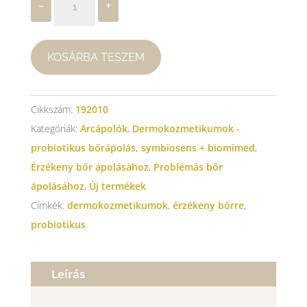
-
+
AMPULLA
mennyiség
KOSÁRBA TESZEM
Cikkszám:
192010
Kategóriák:
Arcápolók
,
Dermokozmetikumok -
probiotikus bőrápolás, symbiosens + biomimed
,
Érzékeny bőr ápolásához
,
Problémás bőr
ápolásához
,
Új termékek
Címkék:
dermokozmetikumok
,
érzékeny bőrre
,
probiotikus
Leírás