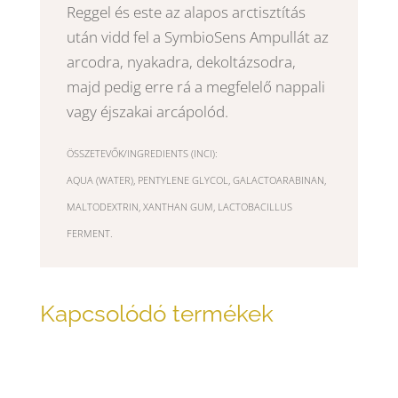
Reggel és este az alapos arctisztítás
után vidd fel a SymbioSens Ampullát az
arcodra, nyakadra, dekoltázsodra,
majd pedig erre rá a megfelelő nappali
vagy éjszakai arcápolód.
ÖSSZETEVŐK/INGREDIENTS (INCI):
AQUA (WATER), PENTYLENE GLYCOL, GALACTOARABINAN,
MALTODEXTRIN, XANTHAN GUM, LACTOBACILLUS
FERMENT.
Kapcsolódó termékek