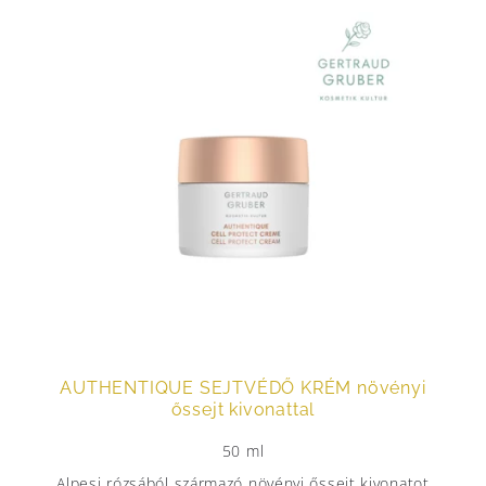
AUTHENTIQUE SEJTVÉDŐ KRÉM növényi
őssejt kivonattal
50 ml
Alpesi rózsából származó növényi őssejt kivonatot