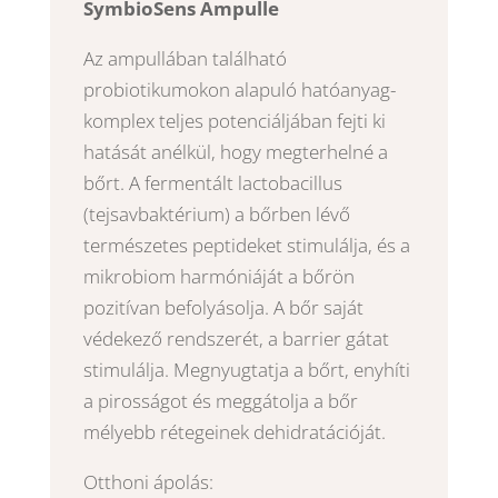
SymbioSens Ampulle
Az ampullában található
probiotikumokon alapuló hatóanyag-
komplex teljes potenciáljában fejti ki
hatását anélkül, hogy megterhelné a
bőrt.
A fermentált lactobacillus
(tejsavbaktérium) a bőrben lévő
természetes peptideket stimulálja, és a
mikrobiom harmóniáját a bőrön
pozitívan befolyásolja.
A bőr saját
védekező rendszerét, a barrier gátat
stimulálja. Megnyugtatja a bőrt, enyhíti
a pirosságot és meggátolja a bőr
mélyebb rétegeinek dehidratációját.
Otthoni ápolás: