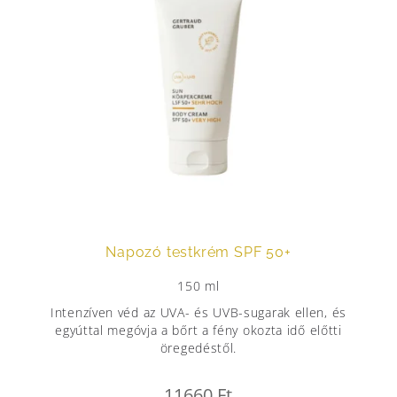
Napozó testkrém SPF 50+
150 ml
Intenzíven véd az UVA- és UVB-sugarak ellen, és
egyúttal megóvja a bőrt a fény okozta idő előtti
öregedéstől.
11660
Ft