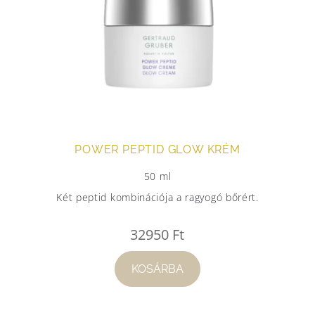
POWER PEPTID GLOW KRÉM
50 ml
Két peptid kombinációja a ragyogó bőrért.
32950
Ft
KOSÁRBA