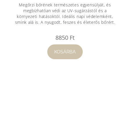
Megőrzi bőrének természetes egyensúlyát, és
megbízhatóan védi az UV-sugárzástól és a
környezeti hatásoktól. Ideális napi védelemként,
smink alá is. A nyugodt, feszes és életerős bőrért.
8850
Ft
KOSÁRBA