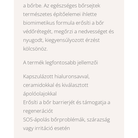
a bőrbe. Az egészséges bőrsejtek
természetes építőelemei ihlette
biomimetikus formula erősíti a bőr
védőrétegét, megőrzi a nedvességet és
nyugodt, kiegyensúlyozott érzést
kölcsönöz.
A termék legfontosabb jellemzői
Kapszulázott hialuronsavval,
ceramidokkal és kiválasztott
ápolóolajokkal
Erősíti a bőr barrierjét és támogatja a
regenerációt
SOS-ápolás bőrproblémák, szárazság
vagy irritáció esetén