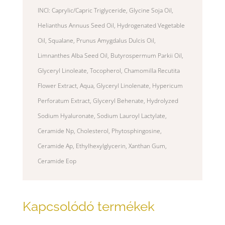
INCI:
Caprylic/Capric Triglyceride, Glycine Soja Oil,
Helianthus Annuus Seed Oil, Hydrogenated Vegetable
Oil, Squalane, Prunus Amygdalus Dulcis Oil,
Limnanthes Alba Seed Oil, Butyrospermum Parkii Oil,
Glyceryl Linoleate, Tocopherol, Chamomilla Recutita
Flower Extract, Aqua, Glyceryl Linolenate, Hypericum
Perforatum Extract, Glyceryl Behenate, Hydrolyzed
Sodium Hyaluronate, Sodium Lauroyl Lactylate,
Ceramide Np, Cholesterol, Phytosphingosine,
Ceramide Ap, Ethylhexylglycerin, Xanthan Gum,
Ceramide Eop
Kapcsolódó termékek