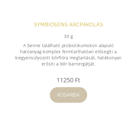
SYMBIOSENS ARCPAKOLÁS
30 g
A benne található probiotikumokon alapuló
hatóanyag-komplex fenntarthatóan elősegíti a
kiegyensúlyozott bőrflóra megtartását, hatékonyan
erősíti a bőr barriergátját.
11250
Ft
KOSÁRBA