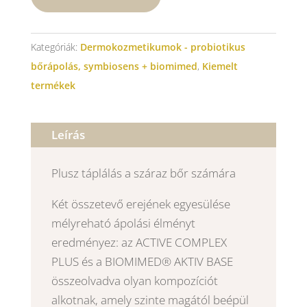
mennyiség
Kategóriák:
Dermokozmetikumok - probiotikus
bőrápolás, symbiosens + biomimed
,
Kiemelt
termékek
Leírás
Plusz táplálás a száraz bőr számára
Két összetevő erejének egyesülése
mélyreható ápolási élményt
eredményez: az ACTIVE COMPLEX
PLUS és a BIOMIMED® AKTIV BASE
összeolvadva olyan kompozíciót
alkotnak, amely szinte magától beépül