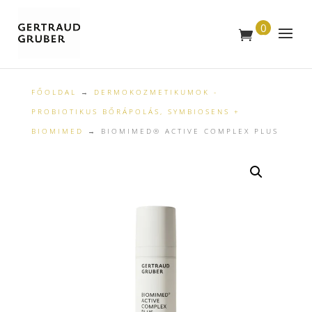
0
T
E
R
M
É
K
FŐOLDAL
→
DERMOKOZMETIKUMOK -
PROBIOTIKUS BŐRÁPOLÁS, SYMBIOSENS +
BIOMIMED
→ BIOMIMED® ACTIVE COMPLEX PLUS