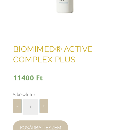
BIOMIMED® ACTIVE
COMPLEX PLUS
11400
Ft
5 készleten
Biomimed®
-
+
Active
Complex
Plus
KOSÁRBA TESZEM