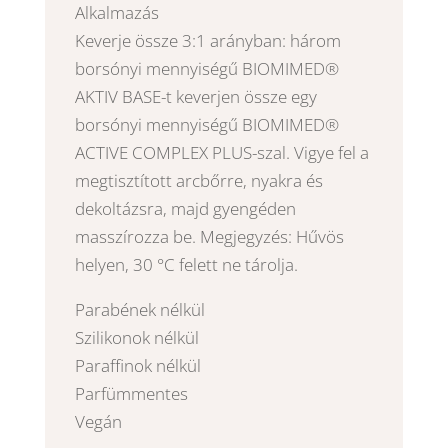
Alkalmazás
Keverje össze 3:1 arányban: három
borsónyi mennyiségű BIOMIMED®
AKTIV BASE-t keverjen össze egy
borsónyi mennyiségű BIOMIMED®
ACTIVE COMPLEX PLUS-szal. Vigye fel a
megtisztított arcbőrre, nyakra és
dekoltázsra, majd gyengéden
masszírozza be. Megjegyzés: Hűvös
helyen, 30 °C felett ne tárolja.
Parabének nélkül
Szilikonok nélkül
Paraffinok nélkül
Parfümmentes
Vegán