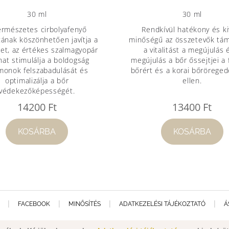
30 ml
30 ml
ermészetes cirbolyafenyő
Rendkívül hatékony és ki
tának köszönhetően javítja a
minőségű az összetevők tám
et, az értékes szalmagyopár
a vitalitást a megújulás 
nat stimulálja a boldogság
megújulás a bőr őssejtjei a 
monok felszabadulását és
bőrért és a korai bőröregedé
optimalizálja a bőr
ellen.
védekezőképességét.
14200
Ft
13400
Ft
KOSÁRBA
KOSÁRBA
FACEBOOK
MINŐSÍTÉS
ADATKEZELÉSI TÁJÉKOZTATÓ
Á