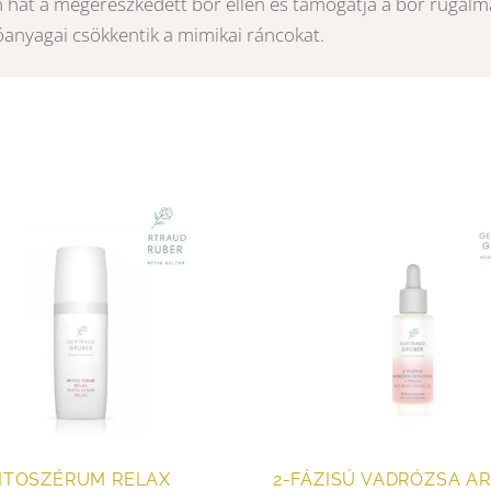
t a megereszkedett bőr ellen és támogatja a bőr rugalmas
óanyagai csökkentik a mimikai ráncokat.
ITOSZÉRUM RELAX
2-FÁZISÚ VADRÓZSA A