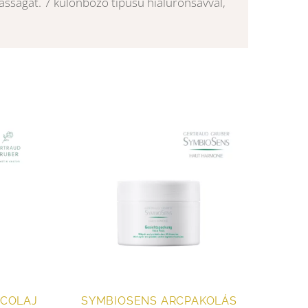
ságát. 7 különböző típusú hialuronsavval,
RCOLAJ
SYMBIOSENS ARCPAKOLÁS