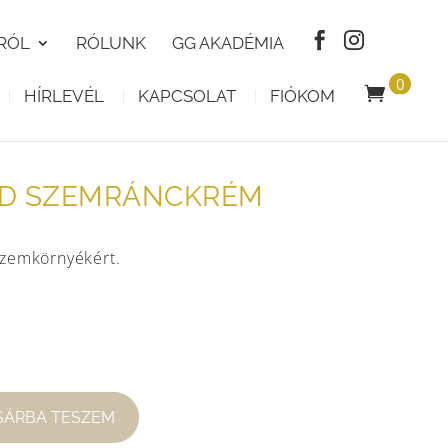
RÓL
RÓLUNK
GG AKADÉMIA
0
HÍRLEVÉL
KAPCSOLAT
FIÓKOM
T
E
R
M
É
K
ID SZEMRÁNCKRÉM
 szemkörnyékért.
SÁRBA TESZEM