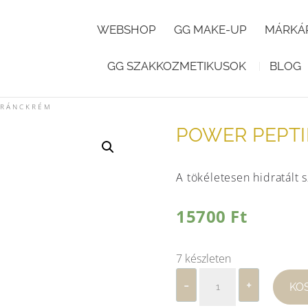
WEBSHOP
GG MAKE-UP
MÁRKÁ
GG SZAKKOZMETIKUSOK
BLOG
MRÁNCKRÉM
POWER PEPT
A tökéletesen hidratált
15700
Ft
7 készleten
Power
-
+
KO
Peptid