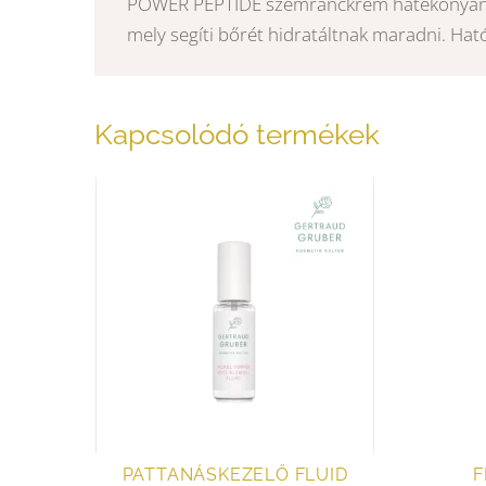
POWER PEPTIDE szemránckrém hatékonyan ha
mely segíti bőrét hidratáltnak maradni. Hat
Kapcsolódó termékek
PATTANÁSKEZELŐ FLUID
F