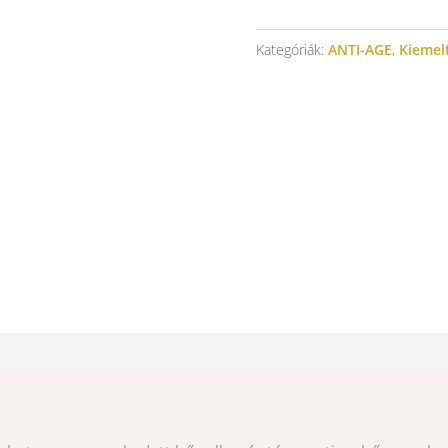
Szemránckrém
mennyiség
Kategóriák:
ANTI-AGE
,
Kiemel