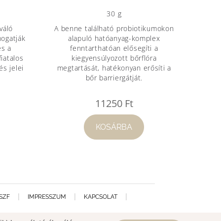
30 g
váló
A benne található probiotikumokon
ogatják
alapuló hatóanyag-komplex
és a
fenntarthatóan elősegíti a
fiatalos
kiegyensúlyozott bőrflóra
s jelei
megtartását, hatékonyan erősíti a
bőr barriergátját.
11250
Ft
KOSÁRBA
SZF
IMPRESSZUM
KAPCSOLAT