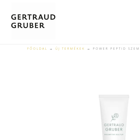
FŐOLDAL
→
ÚJ TERMÉKEK
→ POWER PEPTID SZE