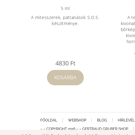
5 ml
A mitesszerek, pattanások S.O.S.
A t
készítménye.
kivona
bőrkép
kivo
hor
4830
Ft
KOSÁRBA
FŐOLDAL
WEBSHOP
BLOG
HÍRLEVÉL
– – COPYRIGHT 2016 – – GERTRAUD GRUBER SHOP